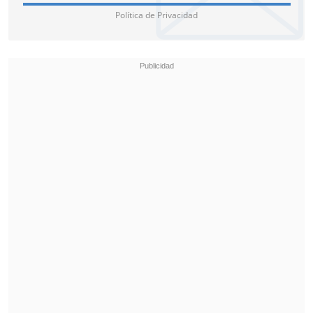
Política de Privacidad
1. Rentabilidad y reajuste
La rentabilidad es la ganancia generada
por los fondos depositados, mientras que
el reajuste es el mecanismo que actualiza
su valor según la variación del IPC. Se
puede ahorrar en pesos o en UF. Esta
última opción es especialmente valorada
en escenarios de alta inflación, ya que
asegura que el dinero no pierda poder