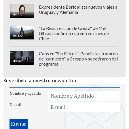
permanencia de los fondos mediante
Expresidente Boric alista nuevos viajes a
Uruguay y Alemania
una tasa de interés anual o mensual,
4477
permitiendo que el saldo crezca de forma
"La Resurrección de Cristo" de Mel
pasiva.
Gibson confirmó estreno en cines de
3122
Chile
Cómo crece tu dinero dentro de
una cuenta de ahorro
Caos en "Sin Filtros": Panelistas trataron
de "carnicero" a Crespo y se retiraron del
2987
programa
En la práctica, el funcionamiento de una
cuenta de ahorro se basa en tres pilares
Suscríbete a nuestro newsletter
que definen su rentabilidad y seguridad:
Nombre y apellido
E-mail