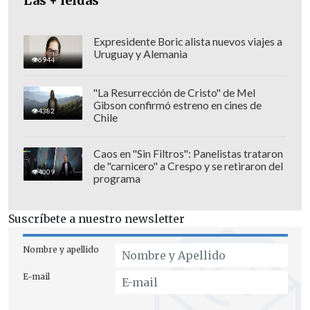
Las + leídas
muy discrecional. Cuando hablamos de
incivilidades y estas no son delito, por
tanto
no están vinculadas al Poder
Expresidente Boric alista nuevos viajes a
Uruguay y Alemania
Judicial, ¿quién va a determinar las
6944
incivilidades? ¿La autoridad político
"La Resurrección de Cristo" de Mel
administrativa?
¿Qué nivel de discreción
Gibson confirmó estreno en cines de
4382
Chile
va a existir al respecto?".
Caos en "Sin Filtros": Panelistas trataron
de "carnicero" a Crespo y se retiraron del
4009
programa
Suscríbete a nuestro newsletter
Nombre y apellido
E-mail