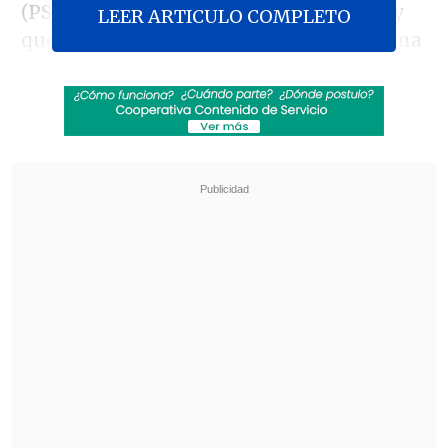
(PS) manifestó que "es un anuncio, hay
LEER ARTICULO COMPLETO
que ver cuál es la bajada, pero es un tema
muy complejo, porque el catálogo que
plantean originalmente, desde una
persona que hace un rayado hasta
alguien que atenta contra un carabinero,
esas conductas son muy diversas y el
reproche que se le hace son muy
distintos, no pueden ser lo mismo".
Revisa también
Amparo Noguera demandó a banco tras sufrir
millonaria estafa
Chile y Venezuela oficializaron la reapertura
de sus relaciones consulares