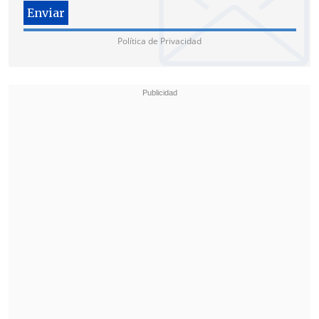
Política de Privacidad
"Cuando asociamos que la sanción para
alguien que altera el funcionamiento (de
la ciudad), una cosa es el que necesita un
recurso de política social del Estado y el
otro, que puede hacer exactamente el
mismo rayado y alteración, pero que no
lo necesita", añadió.
Desde el oficialismo, el diputado
republicano
Stephan Schubert
planteó
que le "parece positivo esto planteado
del registro de personas que cometan
distintas incivilidades. Obviamente
vamos a tener que ver el detalle de la