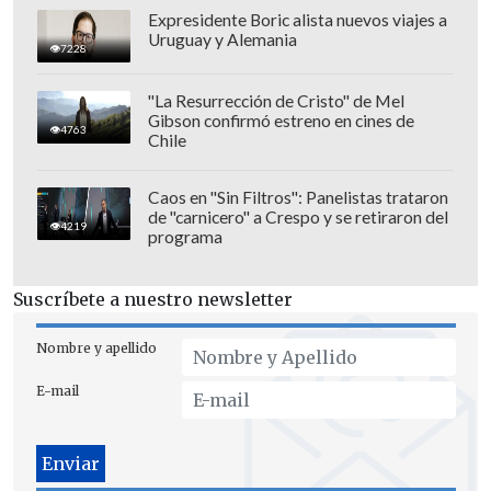
lanzado el último.
Expresidente Boric alista nuevos viajes a
Uruguay y Alemania
7228
"La Resurrección de Cristo" de Mel
Gibson confirmó estreno en cines de
4763
Chile
Caos en "Sin Filtros": Panelistas trataron
de "carnicero" a Crespo y se retiraron del
4219
programa
Suscríbete a nuestro newsletter
Nombre y apellido
E-mail
Por ahora,
no se conocen más fechas
internacionales
, pero las redes sociales
ya se inundan de mensajes de fans que