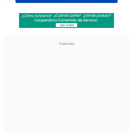
local.
Tras esta exitosa residencia en
Guatemala,
Arjona confirmó que su
próxima parada será el emblemático
Madison Square Garden de Nueva York.
Las entradas para este concierto estarán
disponibles a partir del martes 29 de
julio a las 10:00 a.m. (EST) a través del
sitio oficial www.ticketmaster.com.
Revisa también
Creciendo Juntos: La semana mundial de la
lactancia materna
Conductor de inDrive gana automóvil
eléctrico tras campaña nacional de beneficios