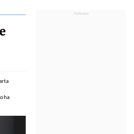
e
arta
no ha