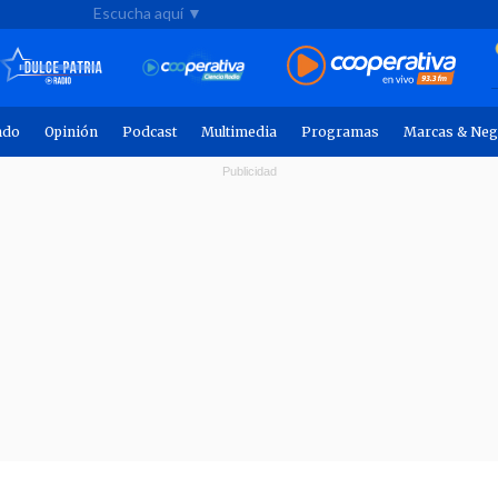
Escucha aquí ▼
ndo
Opinión
Podcast
Multimedia
Programas
Marcas & Neg