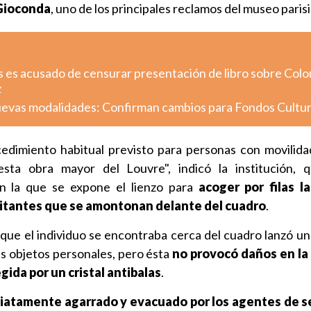
 Gioconda
, uno de los principales reclamos del museo paris
s es acusado de censurar presentación de libro sobre Colo
z
uevas modalidades: Confirman cambios para Fondos Cultu
cedimiento habitual previsto para personas con movilida
esta obra mayor del Louvre", indicó la institución, 
en la que se expone el lienzo para
acoger por filas l
itantes que se amontonan delante del cuadro
.
que el individuo se encontraba cerca del cuadro lanzó un
s objetos personales, pero ésta
no provocó daños en la
ida por un cristal antibalas
.
diatamente agarrado y evacuado por los agentes de s