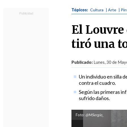
Tópicos:
Cultura
| Arte
| Pin
El Louvre
tiró una t
Publicado:
Lunes, 30 de Mayo
Un individuo en silla 
contra el cuadro.
Según las primeras inf
sufrido daños.
Foto:
@MSergio_