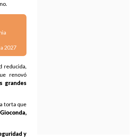
ino.
nia
ra 2027
d reducida,
que renovó
as grandes
a torta que
 Gioconda,
eguridad y