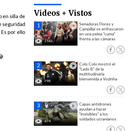
Videos + Vistos
 en silla de
de seguridad
Senadoras Flores y
Campillai se enfrascaron
Es por ello
en una pelea "cuma"
frente a las cámaras
2165
😂
Colo Colo mostró el
"Lado B" de la
multitudinaria
bienvenida a Vozinha
798
Capas antidrones
ayudan a hacer
"invisibles" a los
soldados ucranianos
674