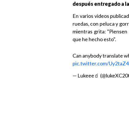
después entregado a la 
En varios videos publicado
ruedas, con peluca y gorr
mientras grita: "Piensen
que he hecho esto".
Can anybody translate wh
pic.twitter.com/Uy2ta
— Lukeee🧃 (@lukeXC20