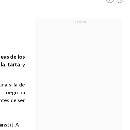
neas de los
la tarta
y
na silla de
a
. Luego ha
antes de ser
nst it. A