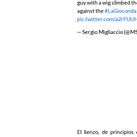
guy with a wig climbed th
against the
#LaGioconda
pic.twitter.com/a2rFU
— Sergio Migliaccio (@M
El lienzo, de principio