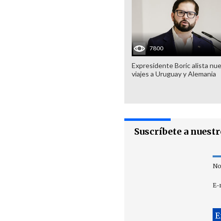
7800
Expresidente Boric alista nu
viajes a Uruguay y Alemania
Suscríbete a nuest
No
E-