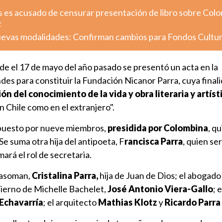
s es acusado de censurar presentación de libro sobre Colo
z
uevas modalidades: Confirman cambios para Fondos Cultu
sde el 17 de mayo del año pasado se presentó un acta en la
es para constituir la Fundación Nicanor Parra, cuya finali
n del conocimiento de la vida y obra literaria y artíst
en Chile como en el extranjero".
mpuesto por nueve miembros,
presidida por Colombina
, q
Se suma otra hija del antipoeta, F
rancisca Parra
, quien se
mará el rol de secretaria.
 asoman,
Cristalina Parra,
hija de Juan de Dios; el abogado
bierno de Michelle Bachelet,
José Antonio Viera-Gallo
; 
 Echavarría
; el arquitecto
Mathias Klotz
y
Ricardo Parr