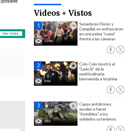
 posible
Videos + Vistos
Senadoras Flores y
Campillai se enfrascaron
en una pelea "cuma"
frente a las cámaras
2209
Colo Colo mostró el
"Lado B" de la
multitudinaria
bienvenida a Vozinha
846
Capas antidrones
ayudan a hacer
"invisibles" a los
soldados ucranianos
683