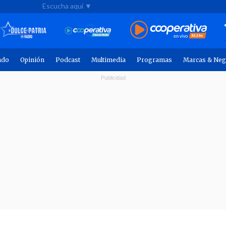
Escucha aquí ▼
ndo
Opinión
Podcast
Multimedia
Programas
Marcas & Neg