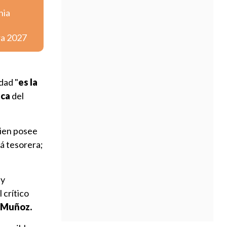
nia
ra 2027
dad "
es la
ica
del
uien posee
rá tesorera;
 y
el crítico
a Muñoz.