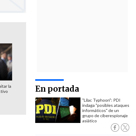
itar la
En portada
ctivo
"Lilac Typhoon": PDI
indaga "posibles ataques
informáticos" de un
grupo de ciberespionaje
asiático