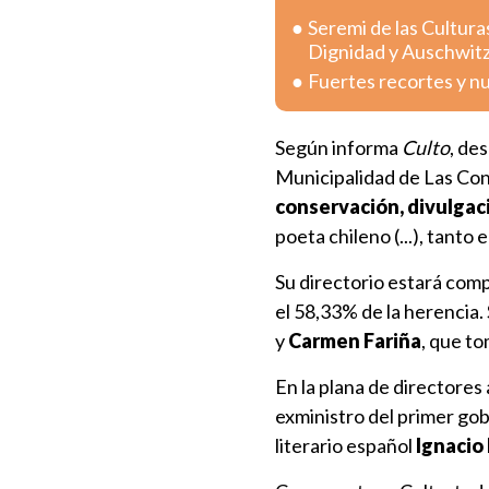
Seremi de las Cultura
Dignidad y Auschwit
Fuertes recortes y n
Según informa
Culto
, de
Municipalidad de Las Cond
conservación, divulgació
poeta chileno (...), tanto 
Su directorio estará co
el 58,33% de la herencia. 
y
Carmen Fariña
, que to
En la plana de directores
exministro del primer go
literario español
Ignacio