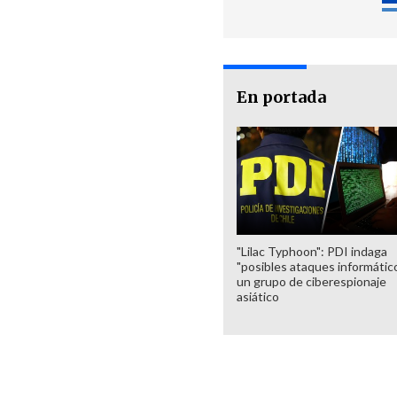
En portada
"Lilac Typhoon": PDI indaga
"posibles ataques informátic
un grupo de ciberespionaje
asiático