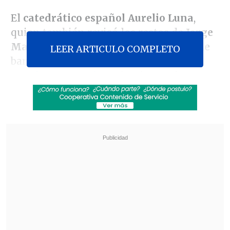
El
catedrático español Aurelio Luna
,
quien también revisó los restos de
Jorge
Matute Johns
determinando rastros de
LEER ARTICULO COMPLETO
barbitúricos, encabezará
el panel en el
Hotel San Francisco
, donde este lunes
estará presente el
ministro Mario
Carroza
, quien lleva adelante la
investigación judicial.
Revisa también
Seremi de las Culturas es acusado de censurar
presentación de libro sobre Colonia Dignidad y
Auschwitz
Fuertes recortes y nuevas modalidades:
Confirman cambios para Fondos Cultura 2027