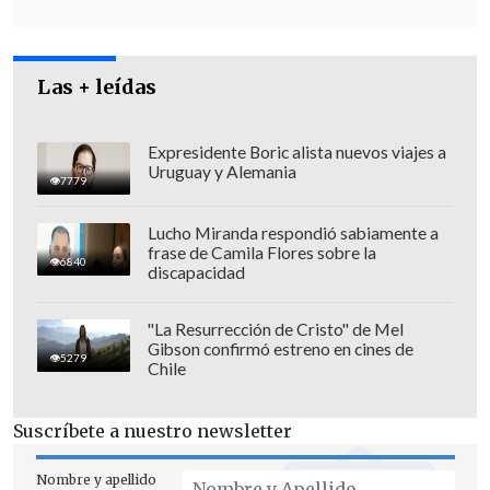
Las + leídas
Expresidente Boric alista nuevos viajes a
Uruguay y Alemania
7779
Lucho Miranda respondió sabiamente a
frase de Camila Flores sobre la
6840
discapacidad
"
Vamos a intentar transmitir la verdad
pericial
,
que no tiene porqué coincidir
"La Resurrección de Cristo" de Mel
Gibson confirmó estreno en cines de
con la verdad judicial
. Será el ministro
5279
Chile
Carroza el que al final (...) debe dar
respuesta", agregó.
Suscríbete a nuestro newsletter
El académico explicó que "
es la primera
Nombre y apellido