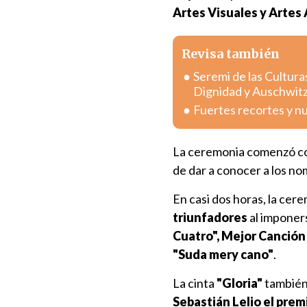
Artes Visuales y Artes
Revisa también
Seremi de las Cultura
Dignidad y Auschwit
Fuertes recortes y n
La ceremonia comenzó co
de dar a conocer a los no
En casi dos horas, la cer
triunfadores
al imponer
Cuatro", Mejor Canción
"Suda mery cano"
.
La cinta
"Gloria"
también 
Sebastián Lelio el prem