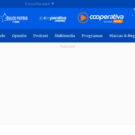
Escucha aquí ▼
ndo
Opinión
Podcast
Multimedia
Programas
Marcas & Neg