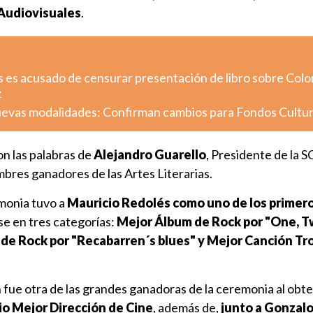
 Audiovisuales
.
s es acusado de censurar presentación de libro sobre Colo
z
uevas modalidades: Confirman cambios para Fondos Cultu
n las palabras de
Alejandro Guarello
, Presidente de la S
mbres ganadores de las Artes Literarias.
emonia tuvo a
Mauricio Redolés como uno de los primer
se en tres categorías:
Mejor Álbum de Rock por "One, Tw
 de Rock por "Recabarren´s blues" y Mejor Canción Tro
fue otra de las grandes ganadoras de la ceremonia al obt
io Mejor Dirección de Cine
, además de,
junto a Gonzalo