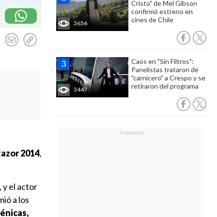
Cristo" de Mel Gibson
confirmó estreno en
cines de Chile
3656
Caos en "Sin Filtros":
Panelistas trataron de
"carnicero" a Crespo y se
retiraron del programa
3447
tazor 2014
,
, y el actor
ió a los
cénicas,