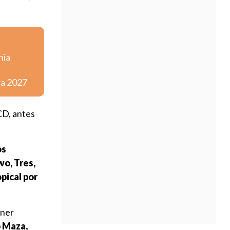
nia
ra 2027
CD, antes
os
o, Tres,
pical por
ener
 Maza,