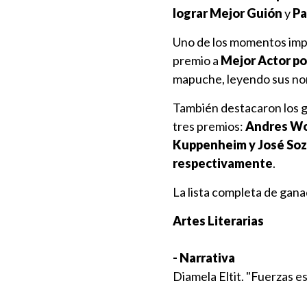
lograr Mejor Guión
y
Pa
Uno de los momentos impo
premio a
Mejor Actor po
mapuche, leyendo sus no
También destacaron los ga
tres premios:
Andres Wo
Kuppenheim y José Soza
respectivamente
.
La lista completa de gan
Artes Literarias
- Narrativa
Diamela Eltit. "Fuerzas es