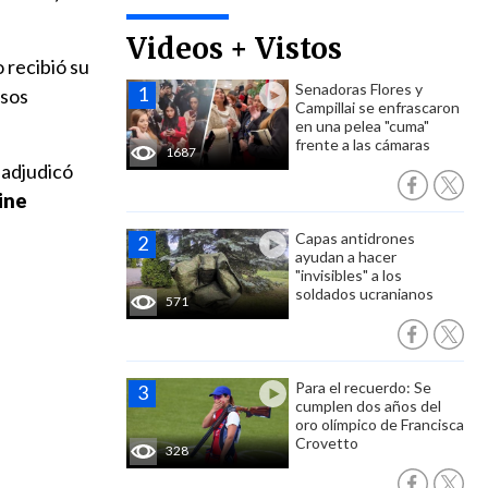
Videos + Vistos
 recibió su
Senadoras Flores y
esos
Campillai se enfrascaron
en una pelea "cuma"
frente a las cámaras
1687
 adjudicó
ine
Capas antidrones
ayudan a hacer
"invisibles" a los
soldados ucranianos
571
Para el recuerdo: Se
cumplen dos años del
oro olímpico de Francisca
Crovetto
328