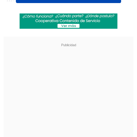
anteriores (todas de nivel mundial).
Hice
lo mejor que pude y me sorprendí a mí
mismo con un octavo lugar en la
clasificación
. Me di cuenta que podía
pelear en el grupo de punta y fue más
motivación para la final del domingo",
aseguró.
Revisa también
La UC quiere retomar el rumbo ante Cobresal
y sumar confianza antes de la visita a
Estudiantes
Matías Claro, presidente de Cruzados:
Soñamos con llegar a una final en la
Libertadores