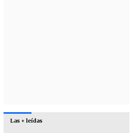
Grupo A
Miércoles 4 de abril
- Colombia - Uruguay,
16:45 horas,
Las + leídas
Estadio La Portada de La Serena.
- Chile - Paraguay,
19:00 horas, Estadio