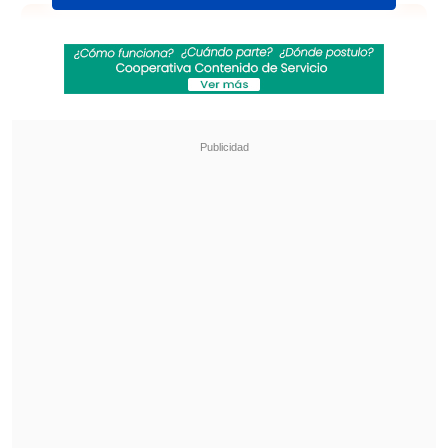
Revisa también
Audax Italiano quiere tomar otro respiro ante
un Ñublense que busca entrar en zona de
copas
La programación de la ida de octavos de la
Copa Sudamericana
El Grupo B, en tanto, está compuesto por
Ecuador, Venezuela, Argentina, Bolivia y
Brasil
y sus partidos se llevarán a cabo
en el
"Francisco Sánchez Rumoroso" de
Coquimbo.
Revisa la programación: