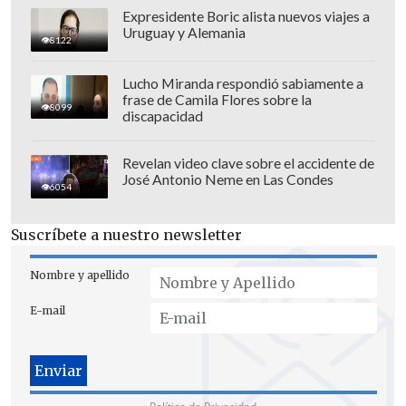
Expresidente Boric alista nuevos viajes a
La Portada de La Serena.
Uruguay y Alemania
8122
Viernes 6 de abril
Lucho Miranda respondió sabiamente a
- Paraguay - Perú,
16:45 horas, Estadio
frase de Camila Flores sobre la
8099
La Portada de La Serena.
discapacidad
- Chile - Colombia,
19:00 horas, Estadio
Revelan video clave sobre el accidente de
La Portada de La Serena.
José Antonio Neme en Las Condes
6054
Domingo 8 de abril
- Uruguay - Perú,
16:45 horas, Estadio La
Suscríbete a nuestro newsletter
Portada de La Serena.
Nombre y apellido
- Colombia - Paraguay,
19:00 horas,
Estadio La Portada de La Serena.
E-mail
Martes 10 de abril
- Colombia - Perú,
16:45 horas, Estadio
La Portada de La Serena.