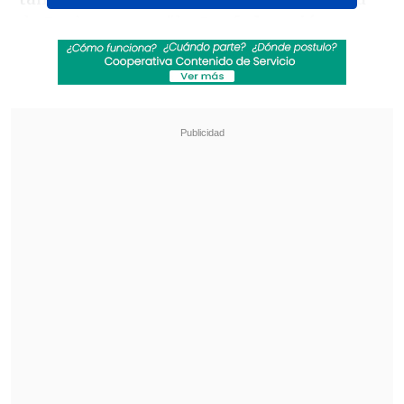
de Barinas, pero "l
a Confederación
Sudamericana de Fútbol no aprobó la
solicitud".
Revisa también
La UC quiere retomar el rumbo ante Cobresal
y sumar confianza antes de la visita a
Estudiantes
Matías Claro, presidente de Cruzados:
Soñamos con llegar a una final en la
Libertadores
"
E
l partido se jugará el próximo 25 de
abril, en el Estadio Zorros del Desierto
de Calama, a las 17:15 horas (20:15