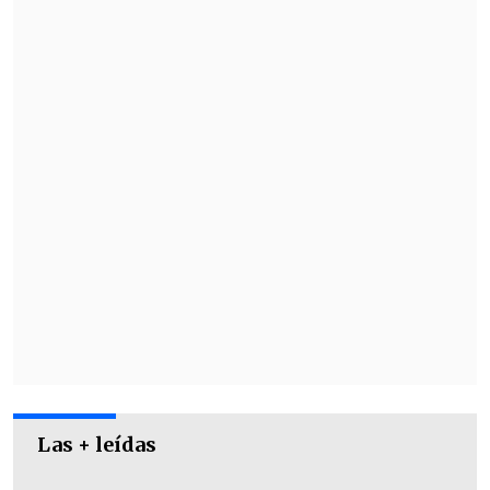
GMT)
", termina el escrito.
Antes de ese pleito, Iquique visitará al
conjunto venezolano en
Barinas, el
próximo 19 de abril, en un partido
programado para las 21:00 horas (00:00
GMT)
por la tercera fecha.
Las + leídas