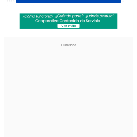
los auxiliares, quienes intentaron
retirarlo en un recipiente de basura
hacia un
manglar cercano
a las
instalaciones del club en el que militan
los chilenos Pablo Galdames y Jean
Meneses.
Revisa también
Emiliano Astorga fue oficializado como nuevo
DT de Deportes Temuco
Federaciones de Ecuador y Venezuela
expresaron su respaldo a Gianni Infantino
Revisa las imágenes a continuación: