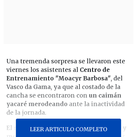
Una tremenda sorpresa se llevaron este
viernes los asistentes al
Centro de
Entrenamiento "Moacyr Barbosa"
, del
Vasco da Gama, ya que al costado de la
cancha se encontraron con
un caimán
yacaré merodeando
ante la inactividad
de la jornada.
El reptil
que puede alcanzar un metro y
LEER ARTICULO COMPLETO
medio de longitud
fue fotografiado por