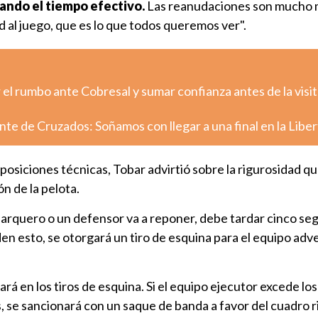
ndo el tiempo efectivo.
Las reanudaciones son mucho 
ad al juego, que es lo que todos queremos ver".
el rumbo ante Cobresal y sumar confianza antes de la visit
nte de Cruzados: Soñamos con llegar a una final en la Libe
posiciones técnicas, Tobar advirtió sobre la rigurosidad q
n de la pelota.
l arquero o un defensor va a reponer, debe tardar cinco seg
n esto, se otorgará un tiro de esquina para el equipo adve
ará en los tiros de esquina. Si el equipo ejecutor excede los
 se sancionará con un saque de banda a favor del cuadro ri