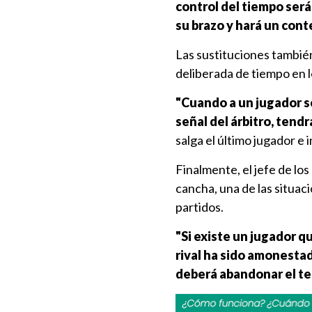
control del tiempo será 
su brazo y hará un cont
Las sustituciones también
deliberada de tiempo en l
"Cuando a un jugador se 
señal del árbitro, tendr
salga el último jugador e 
Finalmente, el jefe de los
cancha, una de las situac
partidos.
"Si existe un jugador q
rival ha sido amonestado
deberá abandonar el te