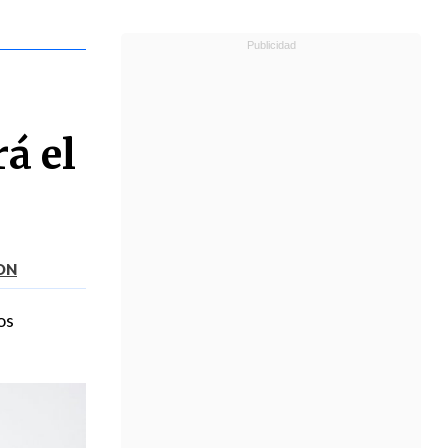
á el
TON
os