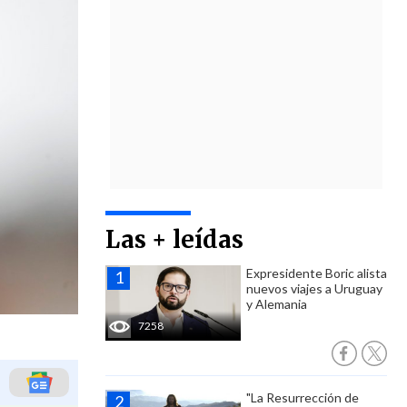
Las + leídas
Expresidente Boric alista
nuevos viajes a Uruguay
y Alemania
7258
"La Resurrección de