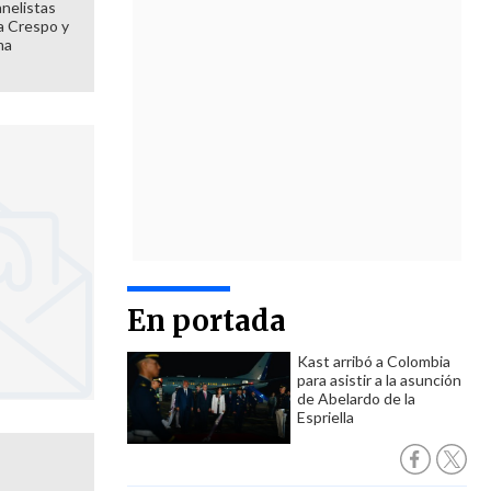
anelistas
 a Crespo y
ma
En portada
Kast arribó a Colombia
para asistir a la asunción
de Abelardo de la
Espriella