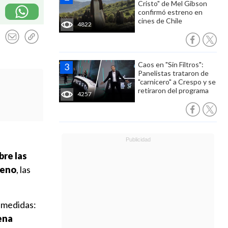
Cristo" de Mel Gibson
confirmó estreno en
cines de Chile
4822
Caos en "Sin Filtros":
Panelistas trataron de
"carnicero" a Crespo y se
retiraron del programa
4257
bre las
leno
, las
s medidas:
ena