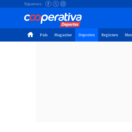
Síguenos:
País
Magazine
Deportes
Regiones
Mu