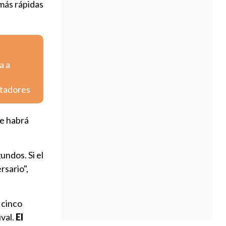
más rápidas
a a
rtadores
ue habrá
undos. Si el
rsario",
 cinco
val.
El