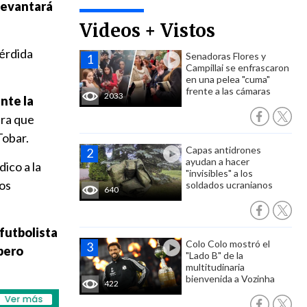
 levantará
Videos + Vistos
pérdida
Senadoras Flores y
Campillai se enfrascaron
en una pelea "cuma"
frente a las cámaras
2033
ante la
era que
Tobar.
Capas antidrones
ayudan a hacer
dico a la
"invisibles" a los
los
soldados ucranianos
640
 futbolista
Colo Colo mostró el
 pero
"Lado B" de la
multitudinaria
bienvenida a Vozinha
422