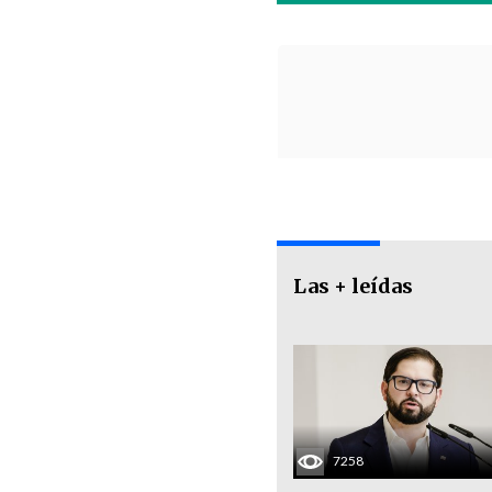
Las + leídas
7258