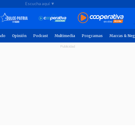
Escucha aquí ▼
ndo
Opinión
Podcast
Multimedia
Programas
Marcas & Neg