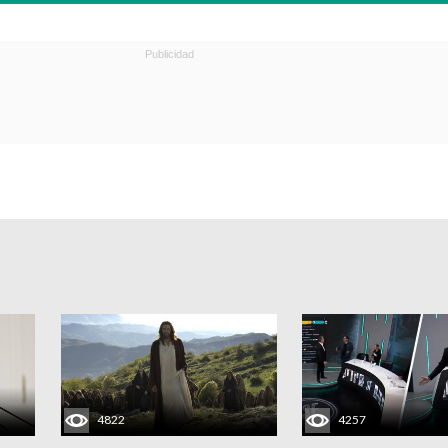
4822
4257