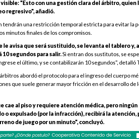
visible: "Esto con una gestión clara del árbitro, quien
eo regresivo", añadió.
 tendrán una restricción temporal estricta para evitar la 
os minutos finales de los compromisos.
le avisa que será sustituido, se levanta el tablero y, 
á 10 segundos para salir.
Si entran dos sustitutos, se esp
ingrese el último, y se contabilizarán 10 segundos", detalló 
 árbitros abordó el protocolo para el ingreso del cuerpo mé
iones que suele generar mayor fricción en el desarrollo de 
ue cae al piso y requiere atención médica, pero ningún
 o expulsado (por la infracción), recibirá la atención,
rreno de juego por un minuto", concluyó.