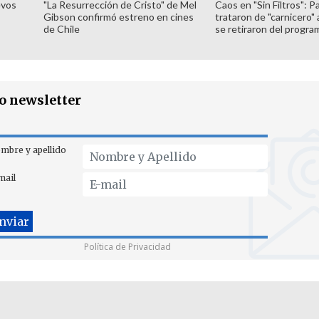
evos
"La Resurrección de Cristo" de Mel
Caos en "Sin Filtros": P
Gibson confirmó estreno en cines
trataron de "carnicero"
de Chile
se retiraron del progra
ro newsletter
mbre y apellido
mail
Política de Privacidad