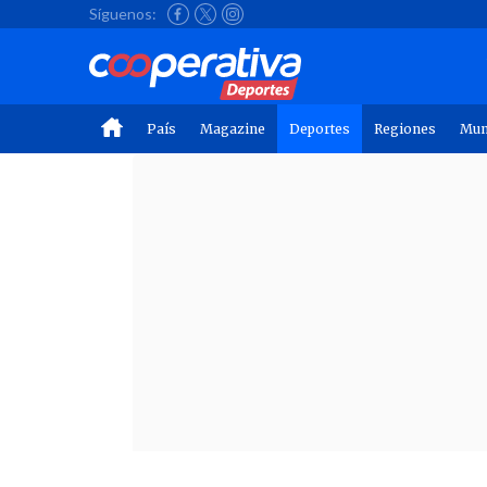
Síguenos:
País
Magazine
Deportes
Regiones
Mu