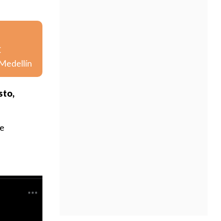
C
Medellín
sto,
ue