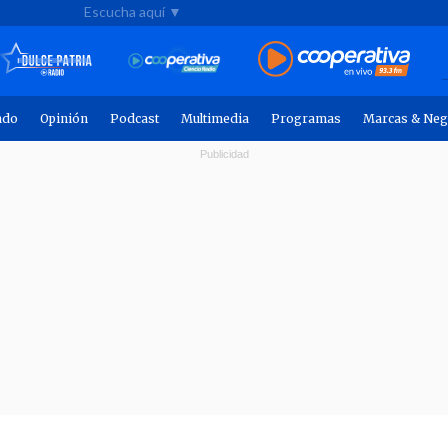
Escucha aquí ▼
ndo
Opinión
Podcast
Multimedia
Programas
Marcas & Neg