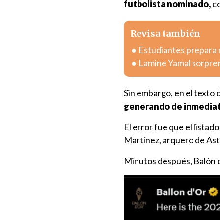
futbolista nominado,
co
Revisa también
Estudiantes prepara r
Lamine Yamal sorpren
Sin embargo, en el texto d
generando de inmediat
El error fue que el listad
Martínez, arquero de Asto
Minutos después, Balón d