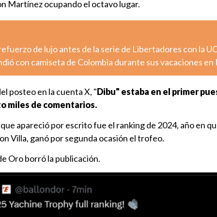
n Martínez ocupando el octavo lugar.
efuerzo de lujo antes de la serie de Libertadores con la U
dió con camiseta de Colombia durante sus vacaciones en 
el posteo en la cuenta X, "
Dibu" estaba en el primer pue
o miles de comentarios.
o que apareció por escrito fue el ranking de 2024, año en q
n Villa, ganó por segunda ocasión el trofeo.
e Oro borró la publicación.