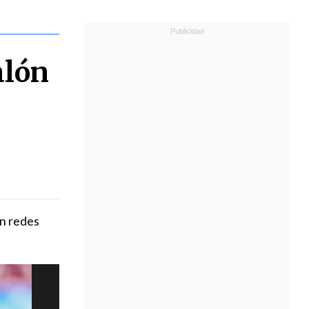
alón
en redes