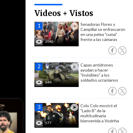
Videos + Vistos
Senadoras Flores y
Campillai se enfrascaron
en una pelea "cuma"
frente a las cámaras
2043
Capas antidrones
ayudan a hacer
"invisibles" a los
soldados ucranianos
644
Colo Colo mostró el
"Lado B" de la
multitudinaria
bienvenida a Vozinha
577