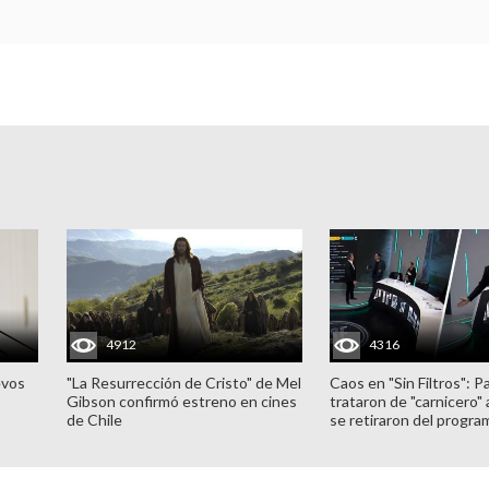
4912
4316
evos
"La Resurrección de Cristo" de Mel
Caos en "Sin Filtros": P
Gibson confirmó estreno en cines
trataron de "carnicero"
de Chile
se retiraron del progra