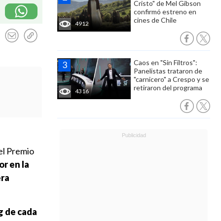
Cristo" de Mel Gibson
confirmó estreno en
cines de Chile
4912
Caos en "Sin Filtros":
Panelistas trataron de
"carnicero" a Crespo y se
retiraron del programa
4316
el Premio
or en la
era
ng de cada