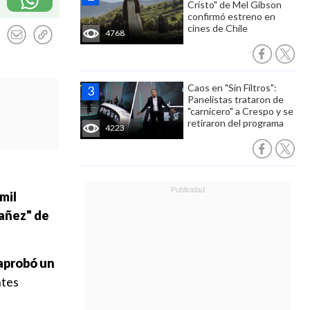
Cristo" de Mel Gibson
confirmó estreno en
cines de Chile
4768
Caos en "Sin Filtros":
Panelistas trataron de
"carnicero" a Crespo y se
retiraron del programa
4223
mil
bañez" de
aprobó un
ntes