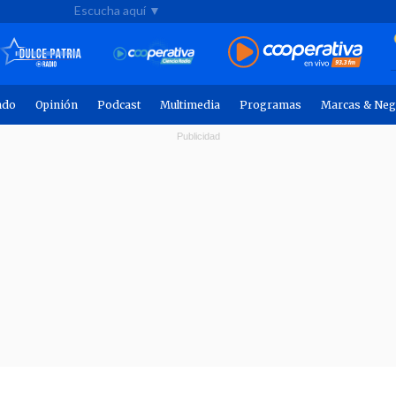
Escucha aquí ▼
ndo
Opinión
Podcast
Multimedia
Programas
Marcas & Neg