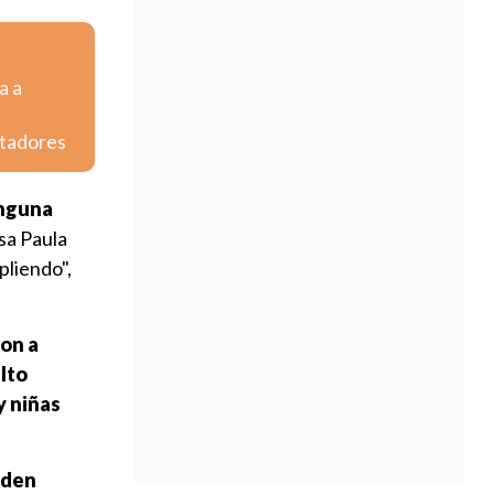
a a
rtadores
inguna
esa Paula
pliendo",
ron a
lto
y niñas
eden