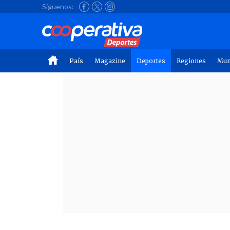
Síguenos:
País
Magazine
Deportes
Regiones
Mu