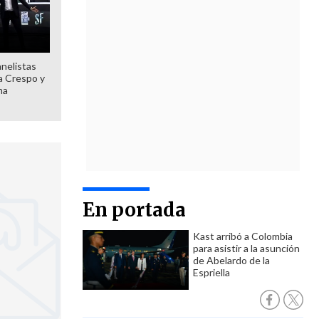
anelistas
 a Crespo y
ma
En portada
Kast arribó a Colombia
para asistir a la asunción
de Abelardo de la
Espriella