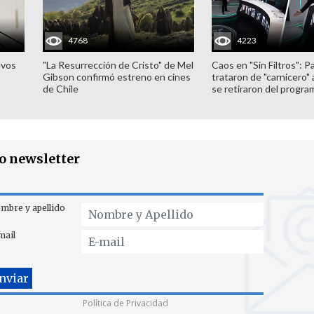
4768
4223
evos
"La Resurrección de Cristo" de Mel
Caos en "Sin Filtros": P
Gibson confirmó estreno en cines
trataron de "carnicero"
de Chile
se retiraron del progra
ro newsletter
mbre y apellido
mail
Política de Privacidad