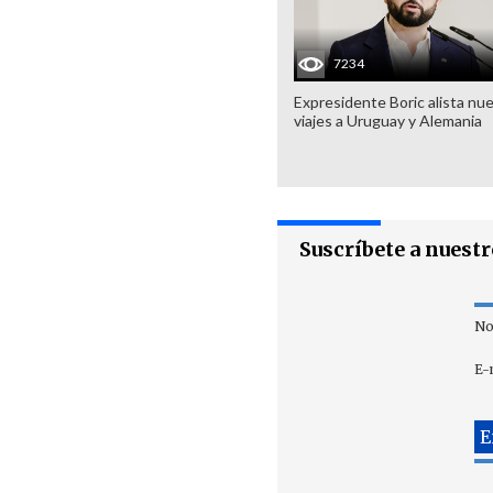
7234
Expresidente Boric alista nu
viajes a Uruguay y Alemania
Suscríbete a nuest
No
E-