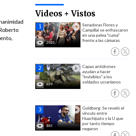
Videos + Vistos
unanimidad
Senadoras Flores y
 Roberto
Campillai se enfrascaron
en una pelea "cuma"
iento,
frente a las cámaras
2025
Capas antidrones
ayudan a hacer
"invisibles" a los
soldados ucranianos
639
Goldberg: Se reveló el
vínculo entre
Huachipato y la U que
por tanto tiempo
385
negaron