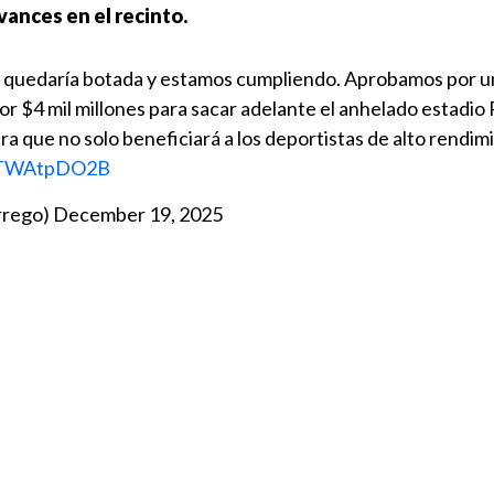
vances en el recinto.
a quedaría botada y estamos cumpliendo. Aprobamos por 
r $4 mil millones para sacar adelante el anhelado estadio
a que no solo beneficiará a los deportistas de alto rendim
/wTWAtpDO2B
rrego)
December 19, 2025