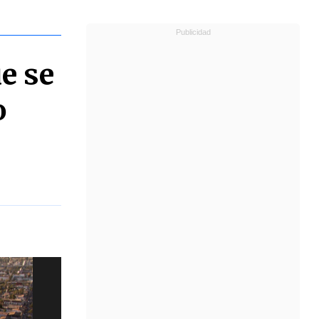
e se
o