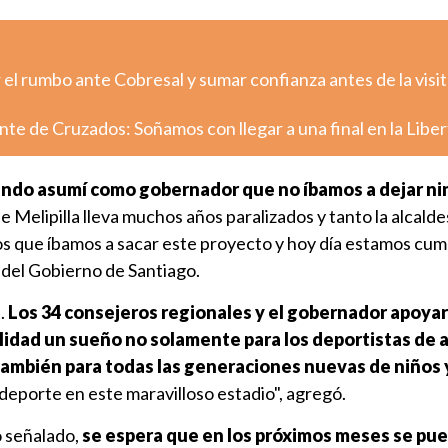
el rumbo ante Cobresal y sumar confianza antes de la visit
nte de Cruzados: Soñamos con llegar a una final en la Libe
ndo asumí como gobernador que no íbamos a dejar n
e Melipilla lleva muchos años paralizados y tanto la alcald
 que íbamos a sacar este proyecto y hoy día estamos cum
 del Gobierno de Santiago.
.
Los 34 consejeros regionales y el gobernador apoya
alidad un sueño no solamente para los deportistas de a
también para todas las generaciones nuevas de niños 
 deporte en este maravilloso estadio", agregó.
o señalado,
se espera que en los próximos meses se pu