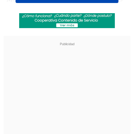
rival mediante un penal convertido por
Jaden Philogene-Bidace (11')
y, antes del
descanso, la visita estiró las cifras gracias
a la anotación de
George Hirst (45+1').
Revisa también
¿Qué partido será transmitido por TV abierta
en la fecha 18 de la Liga de Primera?
Coquimbo Unido quiere estirar su hegemonía
en el clásico ante La Serena
En el complemento, el formado en
Universidad Católica saltó al campo por
Anis Mehmeti (61')
bajo un