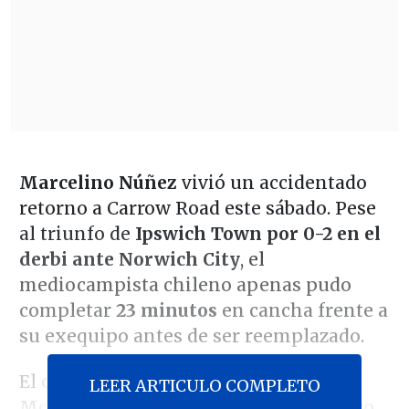
Marcelino Núñez
vivió un accidentado
retorno a Carrow Road este sábado. Pese
al triunfo de
Ipswich Town por 0-2 en el
derbi ante Norwich City
, el
mediocampista chileno apenas pudo
completar
23 minutos
en cancha frente a
su exequipo antes de ser reemplazado.
El cuadro comandado por Kieran
LEER ARTICULO COMPLETO
McKenna golpeó temprano a su clásico