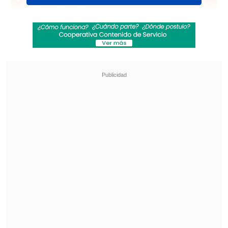
la U con Palestino
Eduard Bello fue anunciado como nuevo
refuerzo en Deportivo Cali
El DT reveló que sentía un
arrepentimiento enorme por dejar ir al
portero inglés
Joe Hart
, a quien marginó
en 2016 para fichar a
Claudio Bravo
, que
había sido figura en
FC Barcelona
y
bicampeón de América
con la selección
chilena.