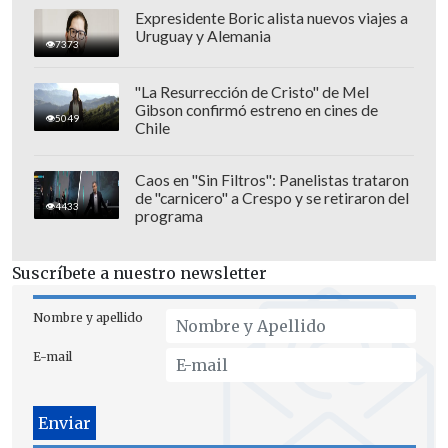
años:
No le di a Joe Hart la oportunidad
Expresidente Boric alista nuevos viajes a
Uruguay y Alemania
de demostrar su valía
, de demostrar lo
7373
buen portero que era. Debería haberlo
"La Resurrección de Cristo" de Mel
hecho", fueron las palabras de
Guardiola
Gibson confirmó estreno en cines de
5049
a
Sky Sports
.
Chile
Sin embargo, aclaró que "
Le tengo
Caos en "Sin Filtros": Panelistas trataron
mucho respeto a Claudio Bravo
, cuando
de "carnicero" a Crespo y se retiraron del
4433
programa
vino fue importante", pero
afirmó
que
"Debería haberle dicho a Joe:
Suscríbete a nuestro newsletter
'Intentémoslo juntos; si no funciona,
vamos a cambiar'. Pero ya pasó".
Nombre y apellido
"Si en eso fallé, pido disculpas, pero
E-mail
nunca, nunca fue mi intención ni la del
club", concluyó el ahora
ex DT de
Manchester City
.