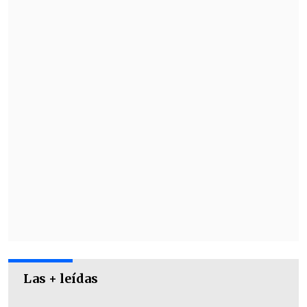
un nuevo trofeo si mantiene el 2-0 sobre
los "acereros" en los 12 minutos que
faltan por completar del partido, que fue
suspendido a causa de incidentes.
Las + leídas