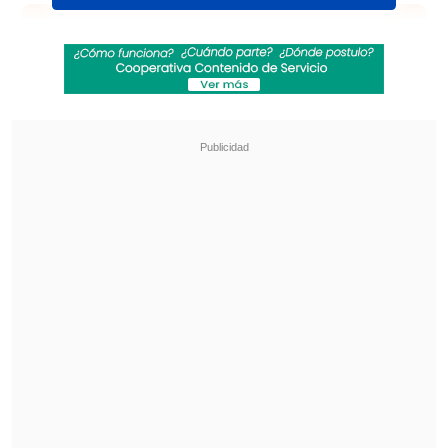
Revisa también
Audax Italiano quiere tomar otro respiro ante
un Ñublense que busca entrar en zona de
copas
La programación de la ida de octavos de la
Copa Sudamericana
Entre los convocados figuran
Alan
Saldivia, Daniel Gutiérrez, Fernando De
Paul, Javier Correa, Marcos Bolados,
Maximiliano Falcón y Mauricio Isla,
entre otros.
El cuadro "popular", campeón el pasado
domingo del torneo local, puede sumar