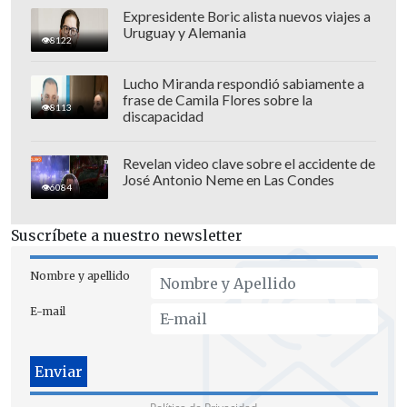
El duelo está agendado para las 17:30
Expresidente Boric alista nuevos viajes a
horas.
Uruguay y Alemania
8122
Lucho Miranda respondió sabiamente a
frase de Camila Flores sobre la
8113
discapacidad
Revelan video clave sobre el accidente de
José Antonio Neme en Las Condes
6084
Suscríbete a nuestro newsletter
Nombre y apellido
E-mail