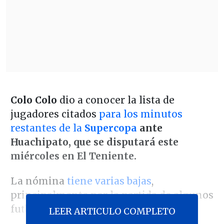
Colo Colo
dio a conocer la lista de
jugadores citados
para los minutos
restantes de la
Supercopa
ante
Huachipato, que se disputará este
miércoles en El Teniente.
La nómina
tiene varias bajas
,
principalmente por la partida de algunos
futbolistas a la selección chilena.
LEER ARTICULO COMPLETO