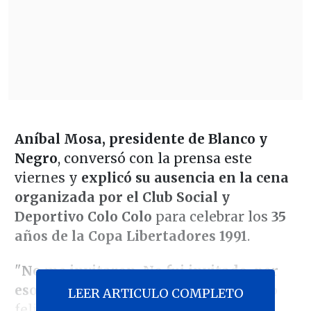
Aníbal Mosa, presidente de Blanco y
Negro
, conversó con la prensa este
viernes y
explicó su ausencia en la cena
organizada por el Club Social y
Deportivo Colo Colo
para celebrar los
35
años de la Copa Libertadores 1991
.
"
No me invitaron. No fui invitado, por
eso no fui
. De verdad, si no, hubiese ido
LEER ARTICULO COMPLETO
feliz a Los Buenos Muchachos. Me