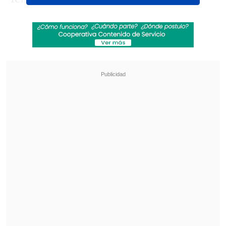
encanta ir a Los Buenos Muchachos a
comer parrilladas, pero no fui invitado",
señaló.
Revisa también
La UC quiere retomar el rumbo ante Cobresal
y sumar confianza antes de la visita a
Estudiantes
Matías Claro, presidente de Cruzados:
Soñamos con llegar a una final en la
Libertadores
De todas formas, el empresario se mostró
emocionado por la visita de
Mirko Jozic
a Chile en septiembre, que fue anunciada