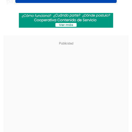
país.
Según expuso la entidad gremial,
Alvarez estuvo en la banca del cuadro de
La Florida durante tres compromisos de
la Copa Chile
: dos frente a Palestino (el
23 y 30 de junio de 2026) y ante
Magallanes (el 27 de junio de 2026).
Revisa también
¿Cuándo y dónde ver la visita de Coquimbo
Unido a Platense en la Copa Libertadores?
¿Cuándo y dónde ver la visita de la UC a
Estudiantes en la Copa Libertadores?