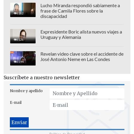
Lucho Miranda respondió sabiamente a
frase de Camila Flores sobre la
8182
discapacidad
Expresidente Boric alista nuevos viajes a
Uruguay y Alemania
8128
Revelan video clave sobre el accidente de
José Antonio Neme en Las Condes
6194
Suscríbete a nuestro newsletter
Nombre y apellido
Asimismo, advirtieron sobre las
E-mail
consecuencias deportivas que arriesga el
club de Primera División de confirmarse
la infracción, citando el artículo 54 del
reglamento del torneo de Copa:
"El