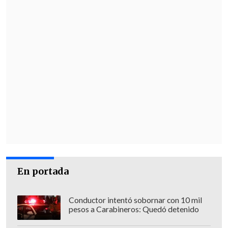
Profesional el respeto de las Bases de
competencia
y la ejecución de las
sanciones respectivas", sostuvieron en el
escrito.
Finalmente, el organismo enfatizó la
necesidad de resguardar la actividad:
"Reafirmamos nuestra posición respecto
a la importancia de que en el fútbol
profesional chileno se cumpla con los
reglamentos que acuerdan los clubes a
principio de cada temporada. Esto,
En portada
además, en respeto por los profesionales
y las instituciones que desean el
Conductor intentó sobornar con 10 mil
desarrollo del fútbol chileno".
pesos a Carabineros: Quedó detenido