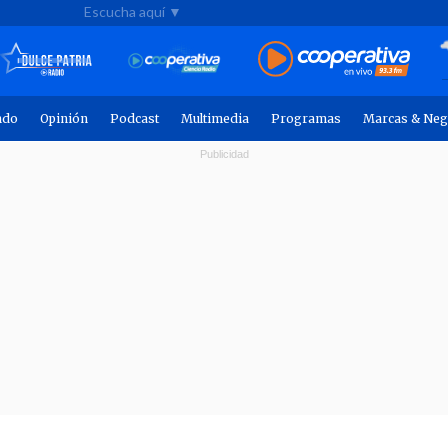
Escucha aquí ▼
ndo
Opinión
Podcast
Multimedia
Programas
Marcas & Neg