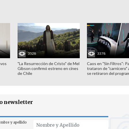
3528
3378
evos
"La Resurrección de Cristo" de Mel
Caos en "Sin Filtros": P
Gibson confirmó estreno en cines
trataron de "carnicero"
de Chile
se retiraron del progra
ro newsletter
mbre y apellido