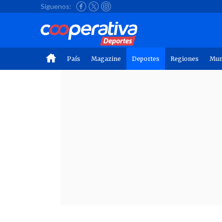
Síguenos:
País
Magazine
Deportes
Regiones
Mu