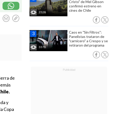
Cristo" de Mel Gibson
confirmó estreno en
cines de Chile
3528
Caos en "Sin Filtros":
Panelistas trataron de
"carnicero" a Crespo y se
retiraron del programa
3378
ierra de
demás
hile.
nda y
 la Copa