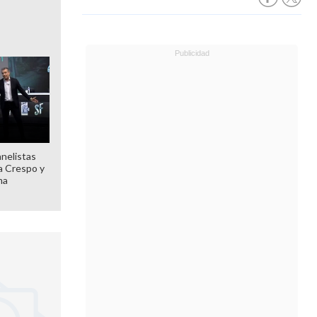
anelistas
 a Crespo y
ma