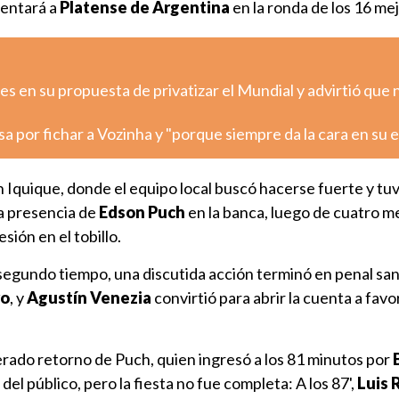
rentará a
Platense de Argentina
en la ronda de los 16 me
es en su propuesta de privatizar el Mundial y advirtió que 
sa por fichar a Vozinha y "porque siempre da la cara en su 
en Iquique, donde el equipo local buscó hacerse fuerte y tu
la presencia de
Edson Puch
en la banca, luego de cuatro m
sión en el tobillo.
 segundo tiempo, una discutida acción terminó en penal sa
ro
, y
Agustín Venezia
convirtió para abrir la cuenta a favo
perado retorno de Puch, quien ingresó a los 81 minutos por
del público, pero la fiesta no fue completa: A los 87',
Luis 