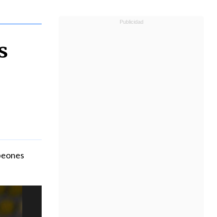
s
mpeones