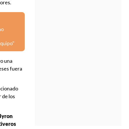
jores.
no
equipo"
vo una
eses fuera
ncionado
r de los
Byron
Riveros