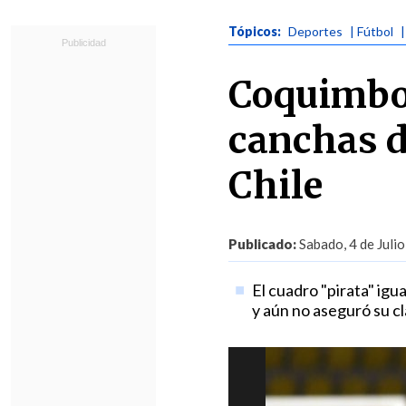
Tópicos:
Deportes
| Fútbol
Coquimbo 
canchas d
Chile
Publicado:
Sabado, 4 de Julio
El cuadro "pirata" ig
y aún no aseguró su cla