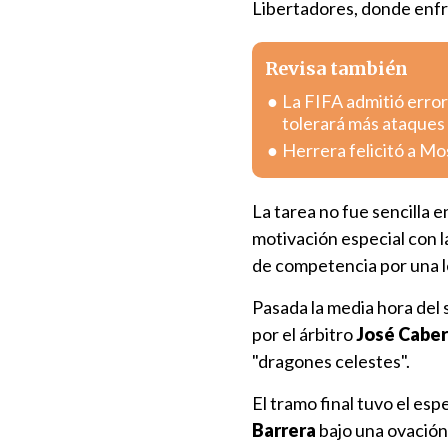
Libertadores, donde enf
Revisa también
La FIFA admitió error
tolerará más ataques
Herrera felicitó a Mo
La tarea no fue sencilla 
motivación especial con 
de competencia por una le
Pasada la media hora del
por el árbitro
José Cabe
"dragones celestes".
El tramo final tuvo el es
Barrera
bajo una ovación 