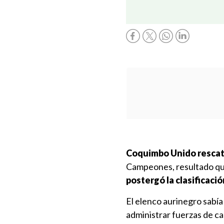
Coquimbo Unido rescat
Campeones, resultado que
postergó la clasificació
El elenco aurinegro sabía 
administrar fuerzas de ca