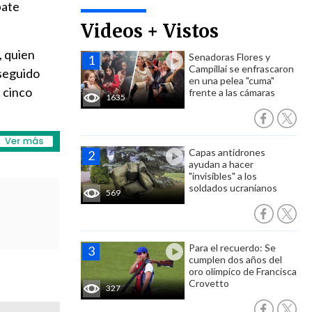
pate
Videos + Vistos
, quien
Senadoras Flores y
Campillai se enfrascaron
 seguido
en una pelea "cuma"
 cinco
frente a las cámaras
1635
Capas antidrones
ayudan a hacer
"invisibles" a los
soldados ucranianos
569
Para el recuerdo: Se
cumplen dos años del
oro olímpico de Francisca
Crovetto
327