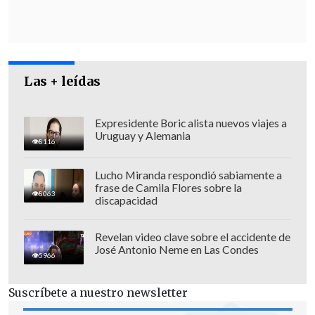
Las + leídas
Expresidente Boric alista nuevos viajes a
Uruguay y Alemania
8116
Lucho Miranda respondió sabiamente a
frase de Camila Flores sobre la
El gobernante
Partido Nuevo
8063
discapacidad
Progresista (PNP)
de González apuesta
por la anexión, mientras que otros
Revelan video clave sobre el accidente de
José Antonio Neme en Las Condes
grupos políticos defienden el estatus
5966
actual de Estado Libre Asociado a EE.UU. o
la independencia.
Suscríbete a nuestro newsletter