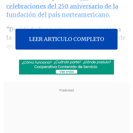
celebraciones del 250 aniversario de la
fundación del país norteamericano
.
"Decidí dedicar esta conmemoración a
la estadidad
porque estoy convencida de
LEER ARTICULO COMPLETO
que no existe mejor manera de honrar
los principios que dieron origen a los
Estados Unidos hace 250 años que
reafirmando nuestro compromiso con
el principio que resume todos los demás:
la igualdad"
, dijo la gobernadora.
Revisa también
El tifón Dolphin obligó a evacuar a más de
215.000 personas en Shanghái