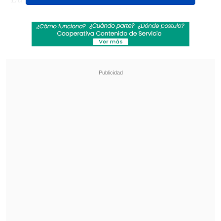
imponer al club colombiano una multa
de
5.000 dólares
por la infracción al
artículo 12.2 literal c), norma vinculada a
comportamientos incorrectos de los
aficionados, específicamente por
encender bengalas, fuegos artificiales o
cualquier otro tipo de objeto pirotécnico.
Revisa también
La UC quiere retomar el rumbo ante Cobresal
y sumar confianza antes de la visita a
Estudiantes
Matías Claro, presidente de Cruzados:
Soñamos con llegar a una final en la
Libertadores