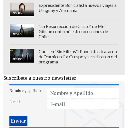
Expresidente Boric alista nuevos viajes a
Uruguay y Alemania
7167
"La Resurrección de Cristo" de Mel
Gibson confirmó estreno en cines de
4670
Chile
Caos en "Sin Filtros": Panelistas trataron
de "carnicero" a Crespo y se retiraron del
4181
programa
El partido, en Colombia, terminó con
triunfo 3-0 para el local. En la revancha,
Suscríbete a nuestro newsletter
jugada en Coquimbo, los "piratas"
celebraron por idéntico marcador.
Nombre y apellido
E-mail