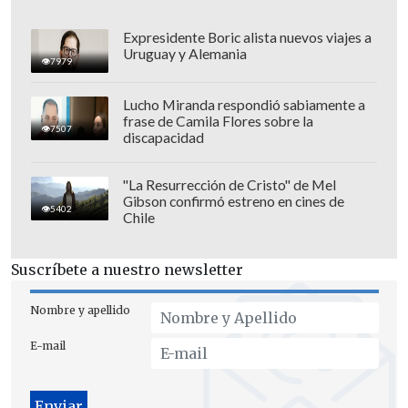
Expresidente Boric alista nuevos viajes a
Uruguay y Alemania
7979
Lucho Miranda respondió sabiamente a
frase de Camila Flores sobre la
7507
discapacidad
"La Resurrección de Cristo" de Mel
Gibson confirmó estreno en cines de
5402
Chile
Asimismo, anunció que examinará todas
Suscríbete a nuestro newsletter
las imágenes del incidente para remitir
el caso a las instancias competentes y
Nombre y apellido
tomar "medidas adecuadas" contra los
E-mail
culpables.