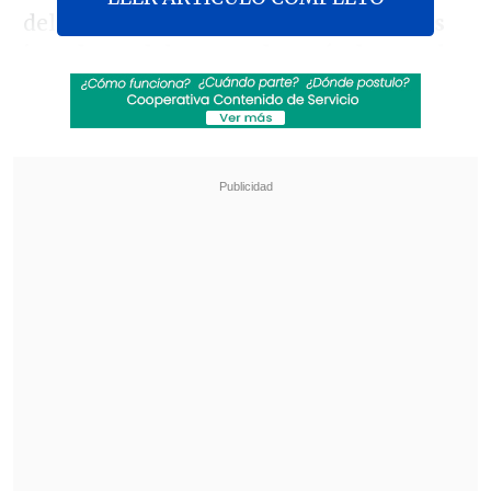
delegación senegalesa, que
retiró a sus
jugadores del campo después de que el
árbitro congoleño Ndala Ngambo
señaló un polémico penal en el minuto
95 de partido
, mientras un grupo de
hinchas de los Leones de Teranga
trataron de invadir el terreno de juego.
Revisa también
[VIDEO] Balón enviado fuera de la cancha
provocó un choque de tránsito en Uruguay
No pasó inadvertido: Las deficientes
luminarias en el clásico de Coquimbo ante La
Serena