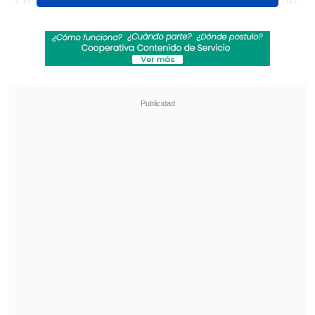
parte importante de su carrera en el
fútbol uruguayo.
Revisa también
La programación de la fecha 18 de la Liga de
Primera
La FIFA admitió errores en su propuesta de
privatizar el Mundial y advirtió que no tolerará
más ataques
Galletto comenzó su recorrido
profesional en
River Plate de Uruguay
y
también tuvo un paso por
Cerro Largo
,
antes de dar el salto al balompié europeo
con su llegada al elenco luso.