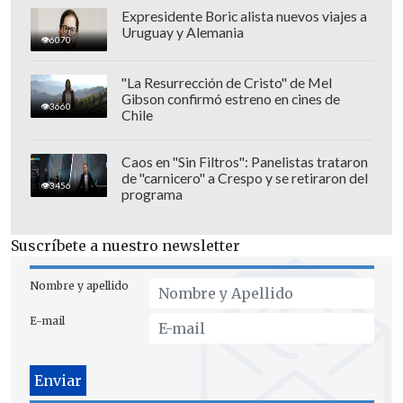
Expresidente Boric alista nuevos viajes a
Uruguay y Alemania
6070
El cuadro limachino le dio la bienvenida
"La Resurrección de Cristo" de Mel
Gibson confirmó estreno en cines de
en sus canales oficiales con un mensaje
3660
Chile
de respaldo para el futbolista:
"¡Vamos
con todo Tiago!"
.
Caos en "Sin Filtros": Panelistas trataron
de "carnicero" a Crespo y se retiraron del
3456
programa
Suscríbete a nuestro newsletter
Nombre y apellido
E-mail