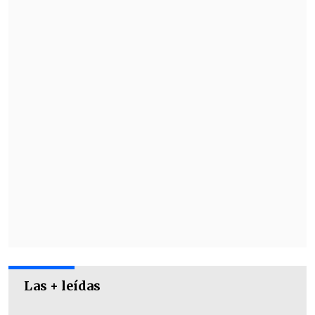
De acuerdo con los registros de su paso
por Portugal, el nuevo jugador de
Limache se desempeña principalmente
como
mediocampista central
, mide 1,81
metros y utiliza preferentemente el pie
derecho.
Las + leídas