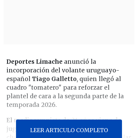
Deportes Limache
anunció la
incorporación del volante uruguayo-
español
Tiago Galletto
, quien llegó al
cuadro "tomatero" para reforzar el
plantel de cara a la segunda parte de la
temporada 2026.
El mediocampista de 24 años viene de
jugar en
AVS Futebol SAD
de Portugal,
LEER ARTICULO COMPLETO
club al que arribó en 2025 tras desarrollar