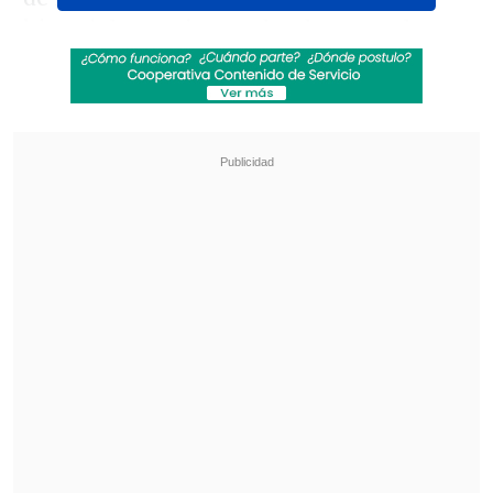
historial negativo en donde acumula
ocho partidos de definición por un
título junto a los ingleses
. Si bien,
consiguió levantar algunos trofeos, se
mantiene
al debe en su cuota goleadora.
Revisa también
Guillermo Hoyos: Si habláramos de pintura,
Messi sería Picasso
[VIDEO] Cumplió su promesa: El radical
cambio de look de Gavi tras coronarse
campeón del mundo
El historial sin goles de Haaland incluye
tres finales de Community Shield
,
tres