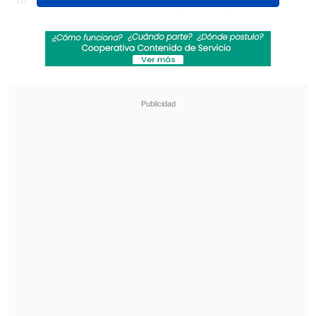
diferencia a su perseguidor más cercano,
Universidad de Chile.
Revisa también
Falleció Jorge Messi, padre de Lionel Messi
Coquimbo Unido quiere estirar su hegemonía
en el clásico ante La Serena
Además,
las "albas" tienen un partido
pendiente por la sexta fecha ante
Audax Italiano
, por lo que pueden
incrementar aún más su ventaja; las
"árabes", en cambio, marchan en la
octava posición de la tabla, con siete