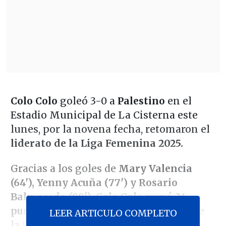
Colo Colo
goleó 3-0 a
Palestino
en el
Estadio Municipal de La Cisterna este
lunes, por la novena fecha,
retomaron el
liderato de la Liga Femenina 2025.
Gracias a los goles de
Mary Valencia
(64'), Yenny Acuña (77') y Rosario
Balmaceda (88'), Colo Colo sumó 24
puntos
y se ubica en el primer lugar de
LEER ARTICULO COMPLETO
la tabla, sacándole dos puntos de