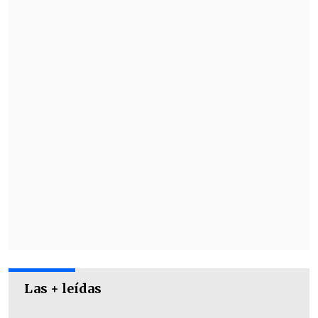
puntos
El siguiente partido de Colo Colo por la
Liga Femenina será ante
Unión
Española
, en horario y estadio por
confirmar, mientras que Palestino
visitará a Coquimbo Unido.
Las + leídas