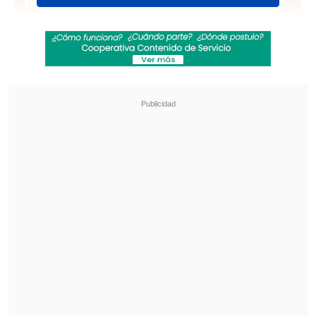
Revisa también
[VIDEO] Rivalidad y amor en el Maracaná:
Pareja discutió por fútbol con su hijo luciendo
una camiseta dividida
Tras años de paralización: Adjudican obras
para la reconstrucción del estadio de Melipilla
Caroca
se reencontrará en Huachipato
con el técnico Jaime García,
quien lo
dirigió entre 2021 y 2023 en el cuadro
chillanejo.
Huachipato será el
séptimo club en la
carrera de Caroca
, tras sus paso por Colo
Colo, O'Higgins, La Serena, Deportes
Iquique, Universidad de Chile y