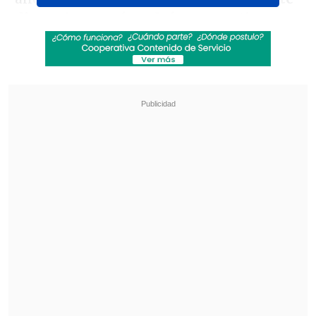
dicen el por qué, podrá o no, no tiene
esto.
.. Siento que esto es la felicidad que
marca a un club, sobre todo la Copa
Chile", comenzó mencionando a
TNT
Sports
.
Revisa también
El drama que azota al exfutbolista Mark
Hughes: Su hijo falleció de muerte súbita
PDI reveló vínculo financiero entre Michael
Clark y Patrick Kiblisky por Azul Azul
Seguido a ello, puntualizó: "He pasado
por equipos donde siempre dejé algo,