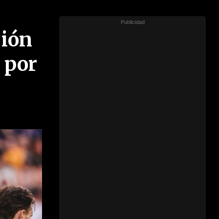
ción
 por