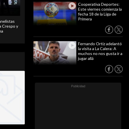
Cooperativa Deportes:
Este viernes comienza la
fecha 18 de la Liga de
Primera
anelistas
 a Crespo y
ma
Fernando Ortiz adelantó
la visita a La Calera: A
muchos no nos gusta ir a
jugar allá