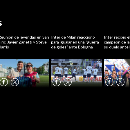
s
Reunión de leyendas en San
Inter de Milán reaccionó
Inter recibió e
iro: Javier Zanetti y Steve
para igualar en una "guerra
campeón de la 
arris
de goles" ante Bologna
su duelo ante