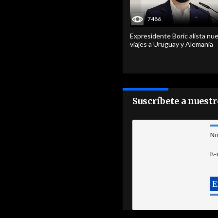
7486
Expresidente Boric alista nu
viajes a Uruguay y Alemania
Suscríbete a nuest
No
E-