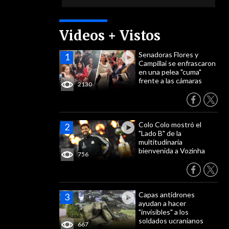
Videos + Vistos
Senadoras Flores y
Campillai se enfrascaron
en una pelea "cuma"
frente a las cámaras
2130
Colo Colo mostró el
"Lado B" de la
multitudinaria
bienvenida a Vozinha
756
Capas antidrones
ayudan a hacer
"invisibles" a los
soldados ucranianos
667