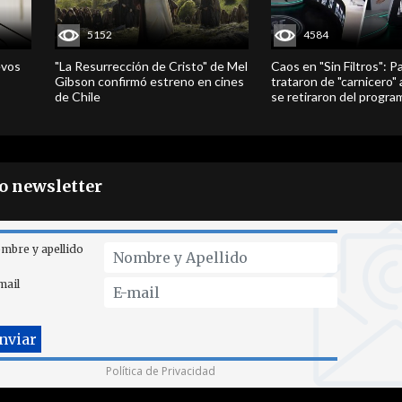
5152
4584
evos
"La Resurrección de Cristo" de Mel
Caos en "Sin Filtros": P
Gibson confirmó estreno en cines
trataron de "carnicero"
de Chile
se retiraron del progra
ro newsletter
mbre y apellido
mail
Política de Privacidad