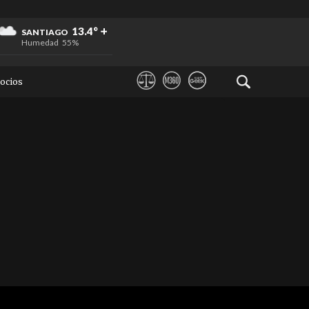
+
+
+
13.4°
SANTIAGO
Humedad
55%
ocios