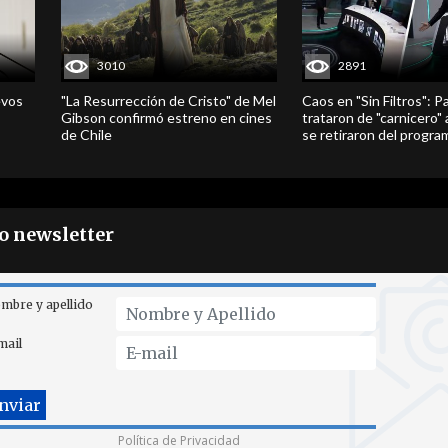
3010
2891
evos
"La Resurrección de Cristo" de Mel
Caos en "Sin Filtros": P
Gibson confirmó estreno en cines
trataron de "carnicero"
de Chile
se retiraron del progra
ro newsletter
mbre y apellido
mail
Política de Privacidad