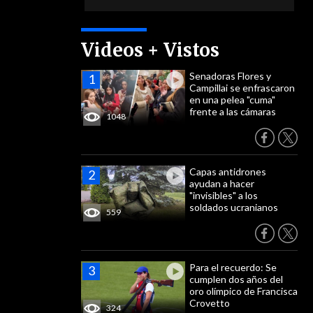
Videos + Vistos
Senadoras Flores y
Campillai se enfrascaron
en una pelea "cuma"
frente a las cámaras
1048
Capas antidrones
ayudan a hacer
"invisibles" a los
soldados ucranianos
559
Para el recuerdo: Se
cumplen dos años del
oro olímpico de Francisca
Crovetto
324