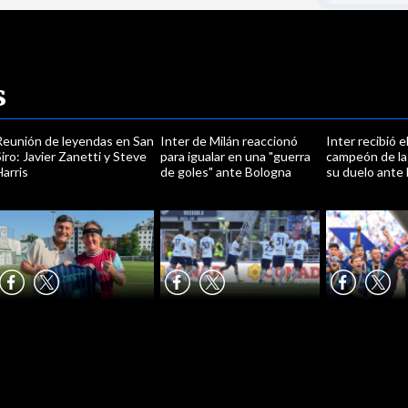
s
Reunión de leyendas en San
Inter de Milán reaccionó
Inter recibió e
iro: Javier Zanetti y Steve
para igualar en una "guerra
campeón de la 
arris
de goles" ante Bologna
su duelo ante