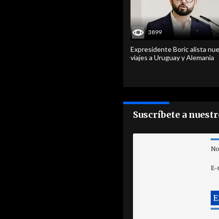
3899
Expresidente Boric alista nu
viajes a Uruguay y Alemania
Suscríbete a nuest
No
E-