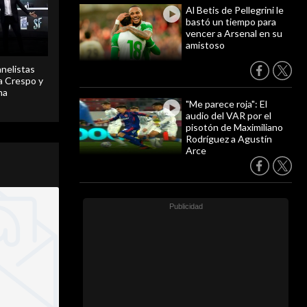
Al Betis de Pellegrini le
bastó un tiempo para
vencer a Arsenal en su
amistoso
anelistas
 a Crespo y
ma
"Me parece roja": El
audio del VAR por el
pisotón de Maximiliano
Rodríguez a Agustín
Arce