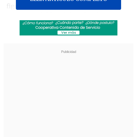
figura de los "Rojos de Avellaneda" al
marcar un
doblete (8' y 21')
, mientras que
Lautaro Martínez (25' y 90')
anotó los
tantos de la "Academia".
Revisa también
¿Qué partido será transmitido por TV abierta
en la fecha 18 de la Liga de Primera?
El día en que el "Fantasma" Figueroa trató de
"rata" a Patricio Kiblisky
En los lanzamientos desde los 12 pasos,
solo
Diego González
marcó para Racing
de los cuatro intentos que tuvieron,
mientras que
Maximiliano Meza, Lucas