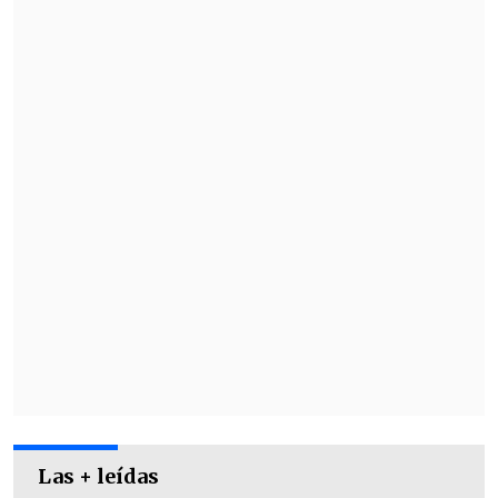
Albertengo y Nicolás Domingo
convirtieron para Independiente.
Esta fue la segunda presentación de
Racing en los "Torneos de Verano"
. En
su estreno cayó por
1-0 ante Temperley
.
Las + leídas