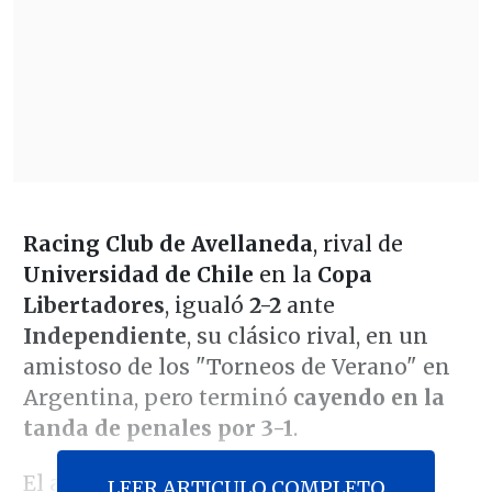
Racing Club de Avellaneda
, rival de
Universidad de Chile
en la
Copa
Libertadores
, igualó
2-2
ante
Independiente
, su clásico rival, en un
amistoso de los "Torneos de Verano" en
Argentina, pero terminó
cayendo en la
tanda de penales por 3-1
.
El ariete
Leandro Fernández
fue la
LEER ARTICULO COMPLETO