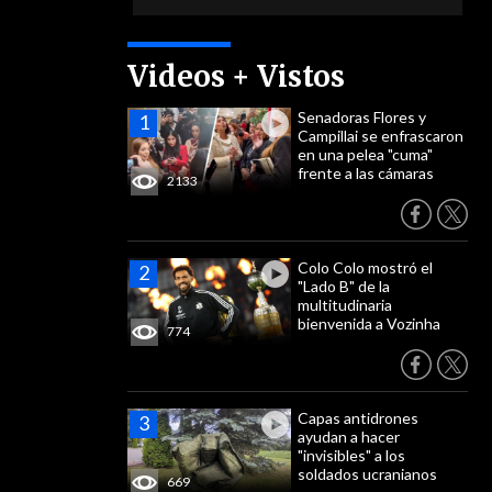
Videos + Vistos
Senadoras Flores y
Campillai se enfrascaron
en una pelea "cuma"
frente a las cámaras
2133
Colo Colo mostró el
"Lado B" de la
multitudinaria
bienvenida a Vozinha
774
Capas antidrones
ayudan a hacer
"invisibles" a los
soldados ucranianos
669