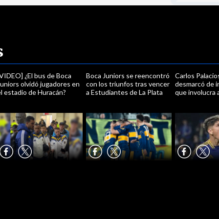
s
[VIDEO] ¿El bus de Boca
Boca Juniors se reencontró
Carlos Palacio
uniors olvidó jugadores en
con los triunfos tras vencer
desmarcó de i
el estadio de Huracán?
a Estudiantes de La Plata
que involucra 