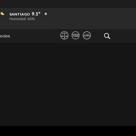
+
+
+
9.1°
SANTIAGO
Humedad
60%
ocios