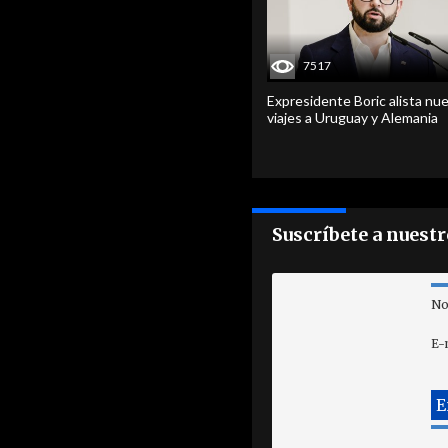
7517
Expresidente Boric alista nu
viajes a Uruguay y Alemania
Suscríbete a nuest
No
E-