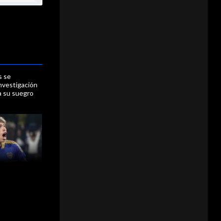
s se
nvestigación
a su suegro