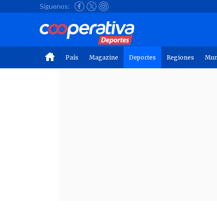
Síguenos:
País
Magazine
Deportes
Regiones
Mu