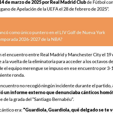
 14 de marzo de 2025 por Real Madrid Club
de Fútbol con
rgano de Apelación de la UEFA el 28 de febrero de 2025".
ncó como único puntero en el LIV Golf de Nueva York
temporada 2026-2027 de la NBA?
 el encuentro entre Real Madrid y Manchester City el 19 
 la vuelta de la eliminatoria para acceder a los octavos de 
e el equipo merengue se impuso en ese encuentro por 3-1
uiente ronda.
encuentro no recogió ningún incidente durante el partido,
bió un informe externo que denunciaba cánticos hom
e de la grada del "Santiago Bernabéu".
 cántico era:
"Guardiola, Guardiola, qué delgado se te v