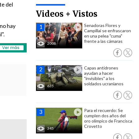
te del
Videos + Vistos
 no hay
Senadoras Flores y
Campillai se enfrascaron
".
en una pelea "cuma"
frente a las cámaras
2008
Capas antidrones
ayudan a hacer
"invisibles" a los
soldados ucranianos
635
Para el recuerdo: Se
cumplen dos años del
oro olímpico de Francisca
Crovetto
345