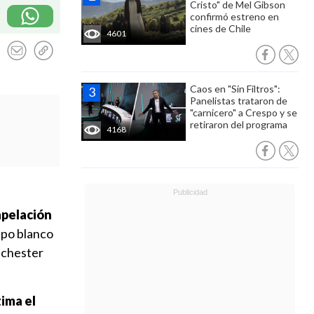
Cristo" de Mel Gibson
confirmó estreno en
cines de Chile
4601
Caos en "Sin Filtros":
Panelistas trataron de
"carnicero" a Crespo y se
retiraron del programa
4168
apelación
uipo blanco
nchester
ima el