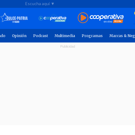
Escucha aquí ▼
ndo
Opinión
Podcast
Multimedia
Programas
Marcas & Neg