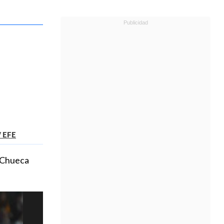
/ EFE
r Chueca