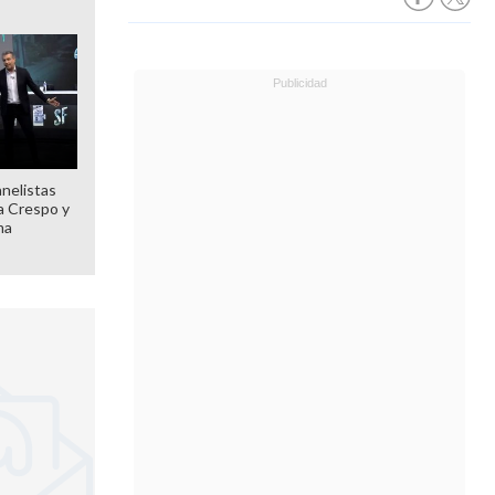
anelistas
 a Crespo y
ma