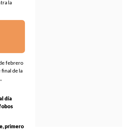
tra la
de febrero
final de la
,
al día
ófobos
e, primero