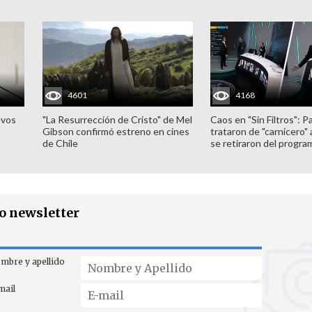
4601
4168
evos
"La Resurrección de Cristo" de Mel
Caos en "Sin Filtros": P
Gibson confirmó estreno en cines
trataron de "carnicero"
de Chile
se retiraron del progra
ro newsletter
mbre y apellido
mail