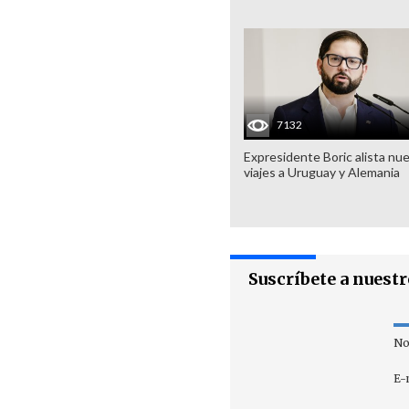
7132
Expresidente Boric alista nu
viajes a Uruguay y Alemania
Suscríbete a nuest
No
E-