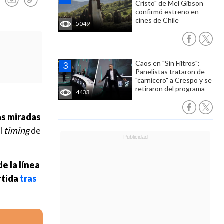
Cristo" de Mel Gibson
confirmó estreno en
cines de Chile
5049
Caos en "Sin Filtros":
Panelistas trataron de
"carnicero" a Crespo y se
retiraron del programa
4433
as miradas
l
timing
de
e la línea
rtida
tras