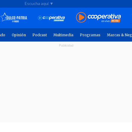
Escucha aquí ▼
ndo
Opinión
Podcast
Multimedia
Programas
Marcas & Neg