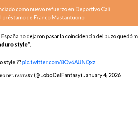
nciado como nuevo refuerzo en Deportivo Cali
ó el préstamo de Franco Mastantuono
e España no dejaron pasar la coincidencia del buzo quedó 
duro style"
.
 style ??
pic.twitter.com/8Ov6AUNQxz
ᴏʙᴏ ᴅᴇʟ ғᴀɴᴛᴀsʏ (@LoboDelFantasy)
January 4, 2026