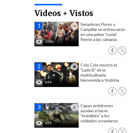
Videos + Vistos
Senadoras Flores y
Campillai se enfrascaron
en una pelea "cuma"
frente a las cámaras
2085
Colo Colo mostró el
"Lado B" de la
multitudinaria
bienvenida a Vozinha
694
Capas antidrones
ayudan a hacer
"invisibles" a los
soldados ucranianos
658