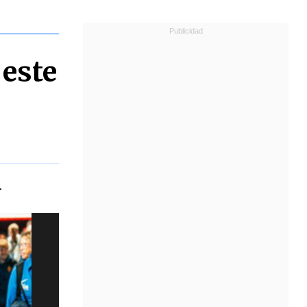
 este
.