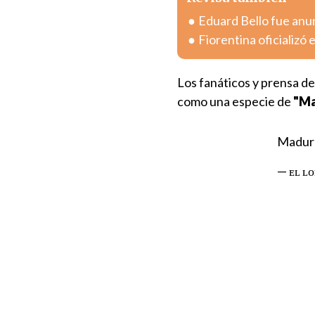
Eduard Bello fue anu
Fiorentina oficializ
Los fanáticos y prensa d
como una especie de
"Ma
Maduro
— ᴇʟ ʟ