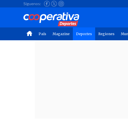
Síguenos:
País
Magazine
Deportes
Regiones
Mu