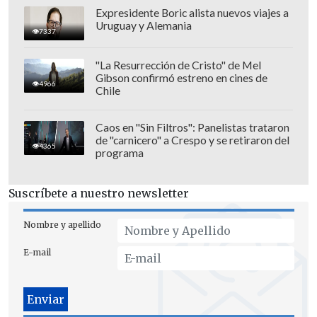
Girona logró maquillar el marcador con
Expresidente Boric alista nuevos viajes a
Uruguay y Alemania
el descuento anotado por Joel Roca en el
7337
minuto 57 de partido.
"La Resurrección de Cristo" de Mel
Gibson confirmó estreno en cines de
4966
Chile
Caos en "Sin Filtros": Panelistas trataron
de "carnicero" a Crespo y se retiraron del
4365
programa
Suscríbete a nuestro newsletter
Nombre y apellido
E-mail