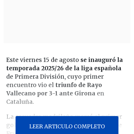
Este viernes 15 de agosto
se inauguró la
temporada 2025/26 de la liga española
de Primera División, cuyo primer
encuentro vio el
triunfo de Rayo
Vallecano por 3-1 ante Girona
en
Cataluña.
La escuadra madrileña marcó el primer
gol de la campaña a los 18' con
Jorge de
LEER ARTICULO COMPLETO
Frutos
y solo dos minutos después