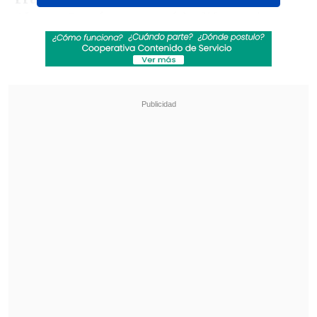
Alvaro García
aumentó la diferencia.
Revisa también
Los resultados de la fecha 18 en la Liga de
Primera
Manchester City rechazó primera oferta de
FC Barcelona por Rodri
El conjunto dueño de casa sufrió un
nuevo golpe antes del descanso, con la
expulsión del arquero Paulo Gazzaniga
por cometer un penal al minuto 43
.
Luego de la confirmación del VAR sobre
la falta y el cambio en Girona para el