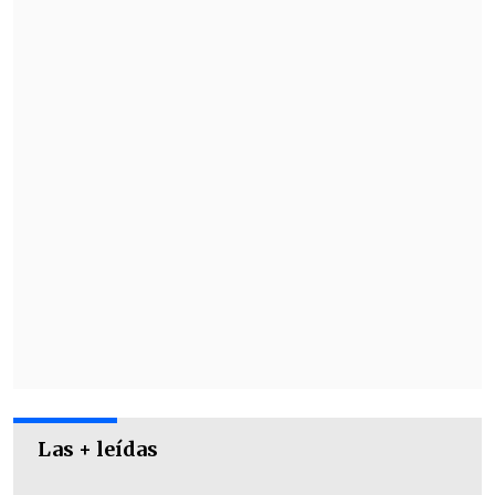
ingreso del suplente Vladyslav
Krapyvstov,
Isaac Palazón cambió la
pena máxima por el 3-0 parcial
para los
de Vallecas (45').
Las + leídas