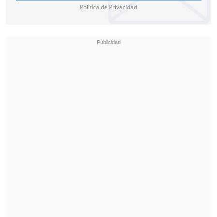
Política de Privacidad
encuentro con el 4-1 parcial a los 53'.
Dodi Lukebakio maquilló el resultado
con la segunda cifra forastera cuando el
reloj marcaba los 85'.
Así, Real Madrid llegó a 40 puntos, a
solo uno de Atlético de Madrid; elenco
que destronó a un FC Barcelona
relegado al tercer lugar con 38
unidades
.