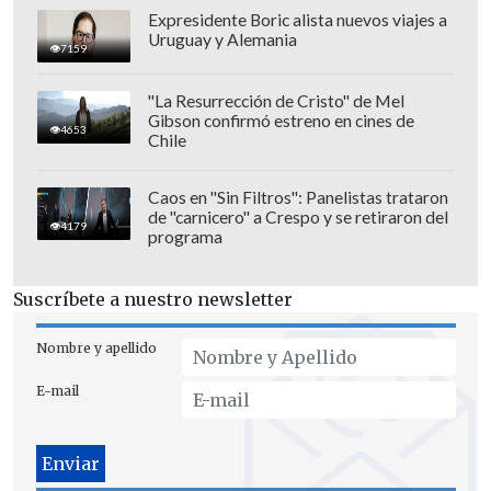
Rodrygo
anotó el tercer gol madridista a
Expresidente Boric alista nuevos viajes a
los 34', pero Isaac Romero encendió una
Uruguay y Alemania
7159
cuota de ilusión andaluza con el
descuento apenas un minuto después.
"La Resurrección de Cristo" de Mel
Gibson confirmó estreno en cines de
4653
Chile
Caos en "Sin Filtros": Panelistas trataron
de "carnicero" a Crespo y se retiraron del
4179
programa
Suscríbete a nuestro newsletter
Nombre y apellido
E-mail
Sin embargo,
Brahim Díaz
liquidó el