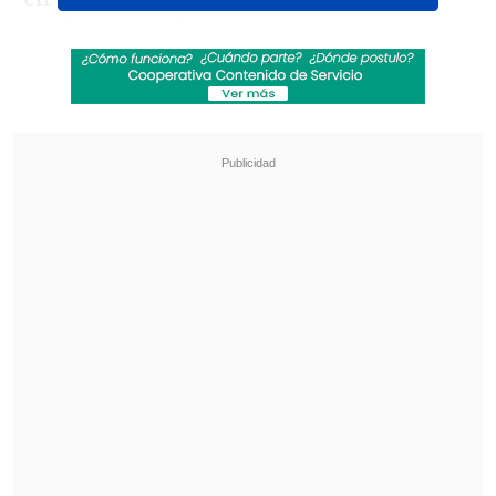
profesional, a los 39 años.
Revisa también
La UC quiere retomar el rumbo ante Cobresal
y sumar confianza antes de la visita a
Estudiantes
Joaquín Niemann arrancó como único puntero
en el LIV Golf de Nueva York