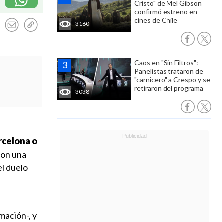
Cristo" de Mel Gibson
confirmó estreno en
cines de Chile
3160
Caos en "Sin Filtros":
Panelistas trataron de
"carnicero" a Crespo y se
retiraron del programa
3038
rcelona o
con una
el duelo
o
mación-, y