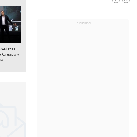
anelistas
 a Crespo y
ma