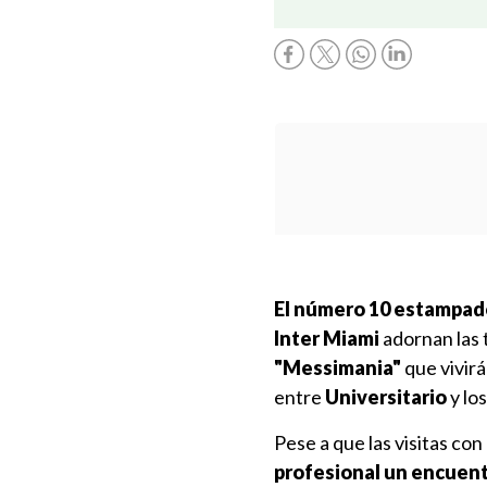
El número 10 estampad
Inter Miami
adornan las 
"Messimania"
que vivirá
entre
Universitario
y lo
Pese a que las visitas con
profesional un encuent