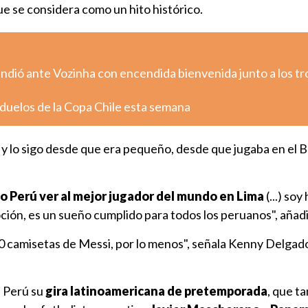
ue se considera como un hito histórico.
rindió ante Vozinha con encendida bienvenida junto a los tr
 duelos de la Copa Chile esta semana
 y lo sigo desde que era pequeño, desde que jugaba en el B
do Perú ver al mejor jugador del mundo en Lima
(...) soy
oción, es un sueño cumplido para todos los peruanos", añadi
50 camisetas de Messi, por lo menos", señala Kenny Delgad
 Perú su
gira latinoamericana de pretemporada
, que t