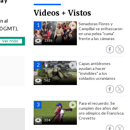
á y
Videos + Vistos
án al
Senadoras Flores y
0 GMT).
Campillai se enfrascaron
en una pelea "cuma"
frente a las cámaras
1339
Capas antidrones
ayudan a hacer
"invisibles" a los
soldados ucranianos
562
Para el recuerdo: Se
cumplen dos años del
oro olímpico de Francisca
Crovetto
324