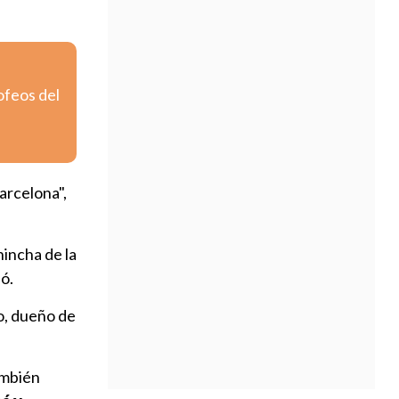
ofeos del
arcelona",
 hincha de la
ó.
o, dueño de
ambién