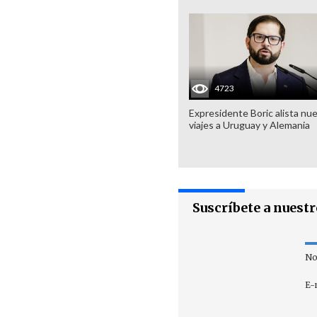
4723
Expresidente Boric alista nu
viajes a Uruguay y Alemania
Suscríbete a nuest
No
E-