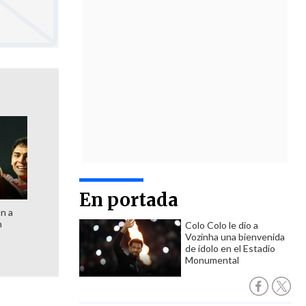
En portada
ón a
n
Colo Colo le dio a
Vozinha una bienvenida
de ídolo en el Estadio
Monumental