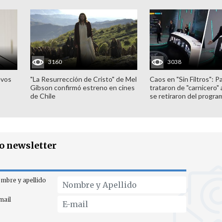
3160
3038
evos
"La Resurrección de Cristo" de Mel
Caos en "Sin Filtros": P
Gibson confirmó estreno en cines
trataron de "carnicero"
de Chile
se retiraron del progra
ro newsletter
mbre y apellido
mail