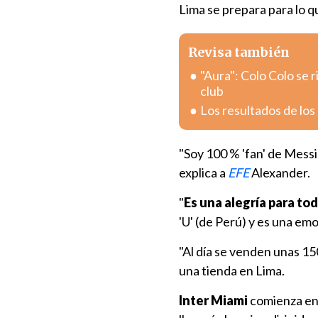
Lima se prepara para lo q
Revisa también
"Aura": Colo Colo se 
club
Los resultados de los
"Soy 100 % 'fan' de Messi
explica a
EFE
Alexander.
"
Es una alegría para to
'U' (de Perú) y es una em
"Al día se venden unas 1
una tienda en Lima.
Inter Miami
comienza en