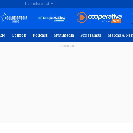
Escucha aquí ▼
ndo
Opinión
Podcast
Multimedia
Programas
Marcas & Neg