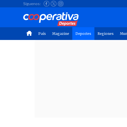
Síguenos:
País
Magazine
Deportes
Regiones
Mu