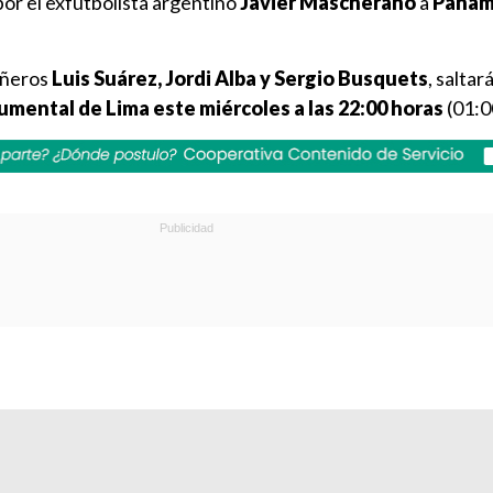
 por el exfutbolista argentino
Javier Mascherano
a
Panam
añeros
Luis Suárez, Jordi Alba y Sergio Busquets
, saltar
mental de Lima este miércoles a las 22:00 horas
(01:0