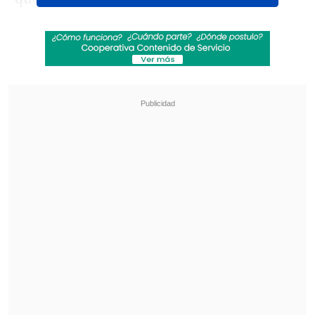
mucho tiempo. Ahora nos queda un
último paso contra Chelsea,
un equipo
muy trabajado y con grandes
jugadores
", anticipó el futbolista
marroquí.
Revisa también
Audax Italiano quiere tomar otro respiro ante
un Ñublense que busca entrar en zona de
copas
La programación de la ida de octavos de la
Copa Sudamericana
Posteriormente, el defensor apuntó:
"Sabemos que debemos hacer un último