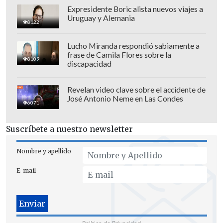
Expresidente Boric alista nuevos viajes a
Uruguay y Alemania
8122
Lucho Miranda respondió sabiamente a
frase de Camila Flores sobre la
8109
discapacidad
La definición por el título del Mundial de
Revelan video clave sobre el accidente de
José Antonio Neme en Las Condes
Clubes
será a las 15:00 horas (19:00
6071
GMT)
en el MetLife Stadium de Nueva
Jersey y podrás seguirlo a través de todas
Suscríbete a nuestro newsletter
las plataformas en Cooperativa.cl.
Nombre y apellido
E-mail