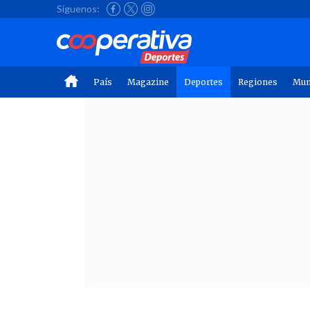
Síguenos:
País
Magazine
Deportes
Regiones
Mu