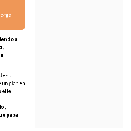
Jorge
iendo a
o,
se
 de su
e un plan en
 él le
o",
ue papá