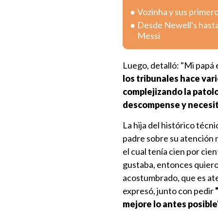
Vozinha y sus primero
Desde Newell's hasta
Messi
Luego, detalló: "Mi papá
los tribunales hace va
complejizando la patolo
descompense y necesit
La hija del histórico téc
padre sobre su atención m
el cual tenía cien por cie
gustaba, entonces quiero 
acostumbrado, que es ate
expresó, junto con pedir
mejore lo antes posible"