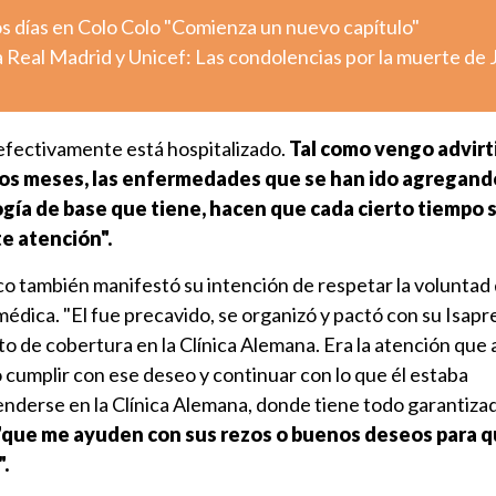
s días en Colo Colo "Comienza un nuevo capítulo"
 Real Madrid y Unicef: Las condolencias por la muerte de 
 efectivamente está hospitalizado.
Tal como vengo advirt
rios meses, las enfermedades que se han ido agregand
gía de base que tiene, hacen que cada cierto tiempo 
e atención".
nico también manifestó su intención de respetar la voluntad
édica. "El fue precavido, se organizó y pactó con su Isapr
nto de cobertura en la Clínica Alemana. Era la atención que a
cumplir con ese deseo y continuar con lo que él estaba
nderse en la Clínica Alemana, donde tiene todo garantizad
"que me ayuden con sus rezos o buenos deseos para q
.