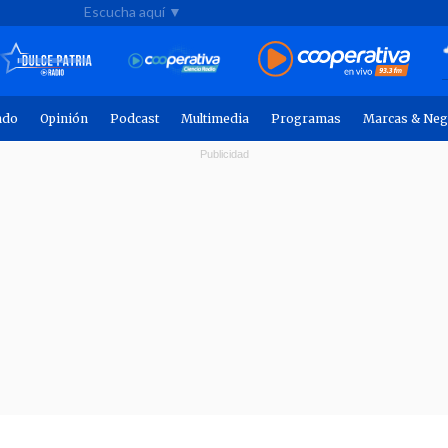
Escucha aquí ▼
ndo
Opinión
Podcast
Multimedia
Programas
Marcas & Neg