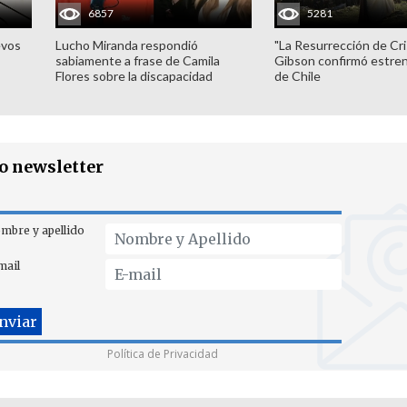
6857
5281
evos
Lucho Miranda respondió
"La Resurrección de Cri
sabiamente a frase de Camila
Gibson confirmó estren
Flores sobre la discapacidad
de Chile
ro newsletter
mbre y apellido
mail
Política de Privacidad