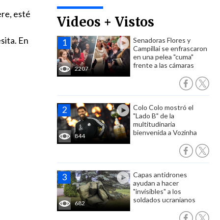
re, esté
Videos + Vistos
sita. En
Senadoras Flores y
Campillai se enfrascaron
en una pelea "cuma"
frente a las cámaras
2207
Colo Colo mostró el
"Lado B" de la
multitudinaria
bienvenida a Vozinha
844
Capas antidrones
ayudan a hacer
"invisibles" a los
soldados ucranianos
682