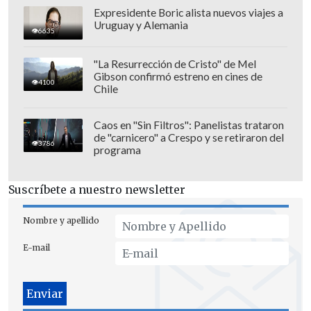
Recoleta. 18:00 horas. Estadio
Expresidente Boric alista nuevos viajes a
Municipal de La Pintana
Uruguay y Alemania
6635
Deportes Santa Cruz vs. Rangers. 20:30
horas. Estadio "Joaquín Muñoz
"La Resurrección de Cristo" de Mel
Gibson confirmó estreno en cines de
García"
4100
Chile
Miércoles 13 de noviembre
Caos en "Sin Filtros": Panelistas trataron
de "carnicero" a Crespo y se retiraron del
Deportes Limache vs. Deportes
3786
programa
Antofagasta. 18:00 horas. Estadio
"Nicolás Chahuán".
Suscríbete a nuestro newsletter
Vuelta
Nombre y apellido
Sábado 16 de noviembre
E-mail
Deportes Recoleta vs. Santiago
Morning. 18:00 horas. Complejo