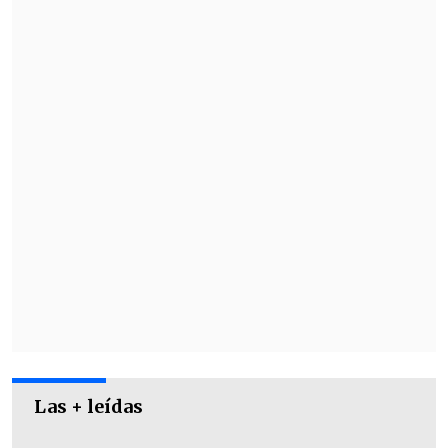
Revisa la agenda de cuartos:
Ida
Martes 12 de noviembre
Las + leídas
Santiago Morning vs. Deportes