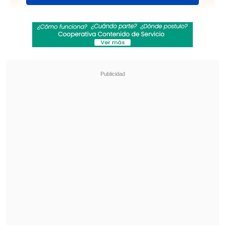
Revisa también
El drama que azota al exfutbolista Mark
Hughes: Su hijo falleció de muerte súbita
PDI reveló vínculo financiero entre Michael
Clark y Patrick Kiblisky por Azul Azul
En semifinales espera Magallanes,
segundo clasificado en la tabla, que
enfrentará al ganador de la llave entre
Deportes Recoleta y Santiago Morning.
El vencedor de la liguilla del ascenso
acompañará a
Deportes La Serena
a la
primera categoría del fútbol chileno.