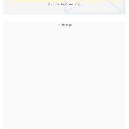
Jersey
Política de Privacidad
Domingo 14 de junio
Países Bajos vs. Japón. 16:00 horas.
Grupo F. AT&T Stadium, Dallas
Costa de Marfil vs. Ecuador. 19:00
horas.
Grupo E. Lincoln Financial
Field, Filadelfia
Lunes 15 de junio
Bélgica vs. Egipto. 15:00 horas.
Grupo
G. Gillette Stadium, Boston
Arabia Saudita vs. Uruguay. 18:00
horas.
Grupo H. Hard Rock Stadium,
Miami