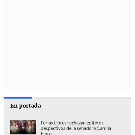
Martes 16 de junio
Francia vs. Senegal. 15:00 horas
.
Grupo I. MetLife Stadium, Nueva
Jersey
Argentina vs. Argelia. 21:00 horas.
Grupo J. Arrowhead Stadium, Kansas
City
Miércoles 17 de junio
Inglaterra vs. Croacia. 16:00 horas.
Grupo L. AT&T Stadium, Dallas
Uzbekistán vs. Colombia. 22:00
En portada
horas.
Grupo K. Estadio Azteca,
Ciudad de México
Ferias Libres rechazan epítetos
despectivos de la senadora Camila
FECHA 2
Flores