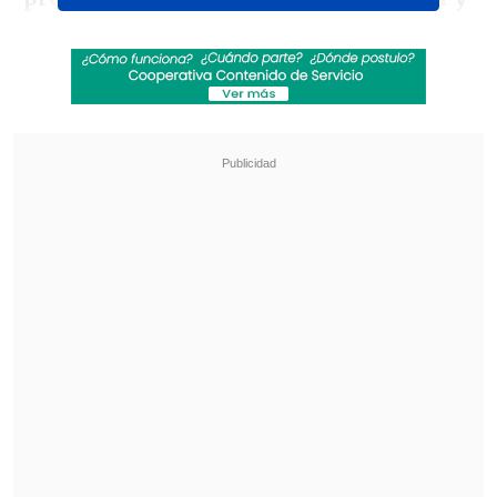
el 27 de junio
, contemplando
desde el
inicio al término de la fase grupal.
Revisa también
La formación de la UC para enfrentar a
Cobresal en el Claro Arena
La gimnasta Simone Biles vio afectada su visita
a Machu Picchu por incendios forestales
Los partidos de las rondas eliminatorias
posteriores que se verán por TV abierta
aún están por definir.
Revisa la programación del Mundial en la
fase grupal por TV abierta: