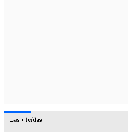
FECHA 1
Jueves 11 de junio
Las + leídas
México vs. Sudáfrica. 15:00 horas.