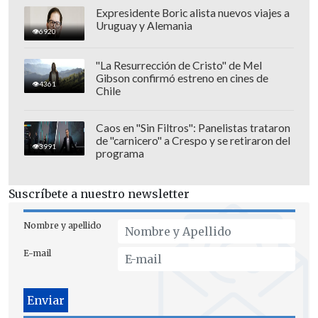
Grupo A. Estadio Azteca, Ciudad de
Expresidente Boric alista nuevos viajes a
Uruguay y Alemania
México
6920
Viernes 12 de junio
"La Resurrección de Cristo" de Mel
Gibson confirmó estreno en cines de
4361
Chile
Canadá vs. Bosnia y Herzegovina.
15:00 horas. Grupo B. BMO Field,
Caos en "Sin Filtros": Panelistas trataron
Toronto
de "carnicero" a Crespo y se retiraron del
3991
programa
Estados Unidos vs. Paraguay.
21:00
horas. Grupo D. SoFI Stadium
Suscríbete a nuestro newsletter
Sábado 13 de junio
Nombre y apellido
Catar vs. Suiza. 15:00 horas.
Grupo B.
E-mail
Levi's Stadium, San Francisco
Brasil vs. Marruecos. 18:00 horas.
Grupo C. MetLife Stadium, Nueva