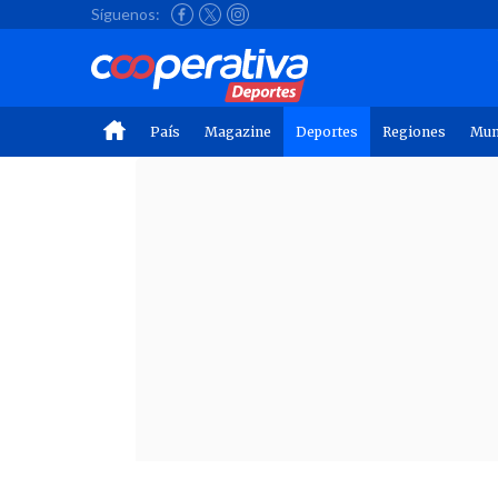
Síguenos:
País
Magazine
Deportes
Regiones
Mu