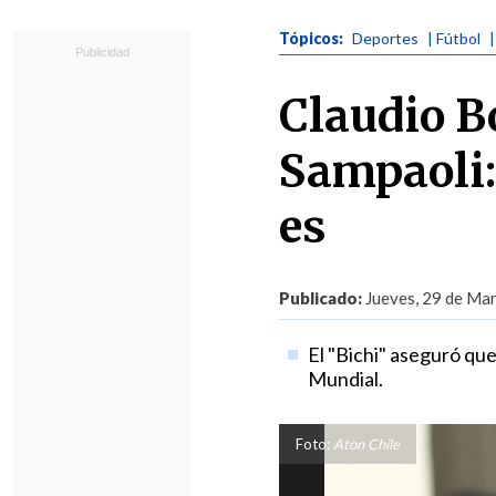
Tópicos:
Deportes
| Fútbol
Claudio B
Sampaoli:
es
Publicado:
Jueves, 29 de Mar
El "Bichi" aseguró que
Mundial.
Foto:
Aton Chile