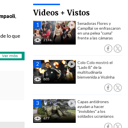
Videos + Vistos
ampaoli
,
Senadoras Flores y
Campillai se enfrascaron
en una pelea "cuma"
 de lo que
frente a las cámaras
2174
Colo Colo mostró el
"Lado B" de la
multitudinaria
bienvenida a Vozinha
805
Capas antidrones
ayudan a hacer
"invisibles" a los
soldados ucranianos
677