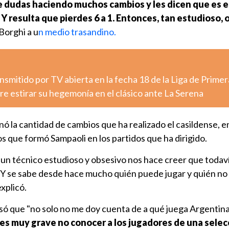
 dudas haciendo muchos cambios y les dicen que es e
 Y resulta que pierdes 6 a 1. Entonces, tan estudioso, 
Borghi a u
n medio trasandino.
nsmitido por TV abierta en la fecha 18 de la Liga de Primer
e estirar su hegemonía en el clásico ante La Serena
onó la cantidad de cambios que ha realizado el casildense, e
os que formó Sampaoli en los partidos que ha dirigido.
s un técnico estudioso y obsesivo nos hace creer que todav
Y se sabe desde hace mucho quién puede jugar y quién no
xplicó.
isó que "no solo no me doy cuenta de a qué juega Argentina
es muy grave no conocer a los jugadores de una selec