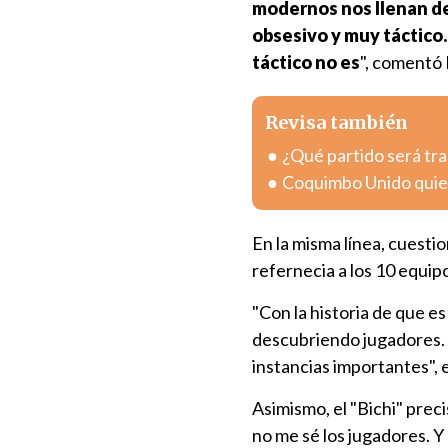
modernos nos llenan de
obsesivo y muy táctico.
táctico no es
", comentó 
Revisa también
¿Qué partido será tra
Coquimbo Unido quier
En la misma línea, cuesti
refernecia a los 10 equip
"Con la historia de que e
descubriendo jugadores. 
instancias importantes", e
Asimismo, el "Bichi" prec
no me sé los jugadores. Y