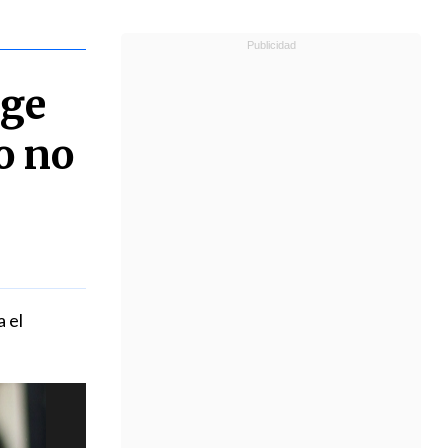
rge
o no
 el