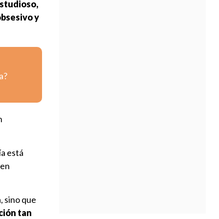
studioso,
obsesivo y
a?
n
ía está
 en
, sino que
ción tan