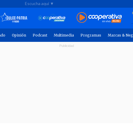
Escucha aquí ▼
ndo
Opinión
Podcast
Multimedia
Programas
Marcas & Neg