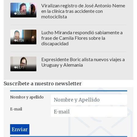
Viralizan registro de José Antonio Neme
en la clínica tras accidente con
10000
motociclista
Lucho Miranda respondió sabiamente a
frase de Camila Flores sobre la
8728
discapacidad
Expresidente Boric alista nuevos viajes a
Milad también mencionó el trabajo
Uruguay y Alemania
8177
realizado con
EY
en materias de
funciones, distribución y gobernanza,
Suscríbete a nuestro newsletter
aunque insistió en que el punto central
es que el nuevo directorio asuma la
Nombre y apellido
responsabilidad de elegir al próximo
E-mail
entrenador de
La Roja
.
"Es necesario el nuevo directorio que