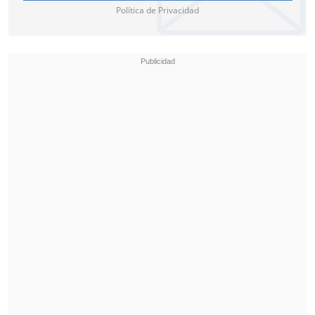
elija el técnico,
para que se haga
Política de Privacidad
responsable el día de mañana de la
elección y también la seguridad para el
técnico que venga de un contrato por
cuatro años", cerró.