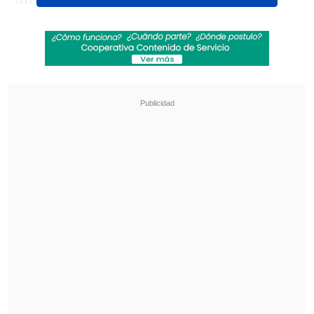
aseguró que en este caso no quiere dejar
tomada una determinación de esa
magnitud
antes de abandonar el cargo.
Revisa también
Diego Forlán abrió las puertas de la selección a
Luis Suárez: "¿Por qué no?"
Marcelo Díaz hizo autocrítica por su apoyo a
Michael Clark: "Capaz que la cagué"
"Siempre he dicho, lo he hablado con el
directorio de la federación,
que el nuevo
directorio va a tener que elegir el nuevo
director técnico,
porque
yo voy a estar