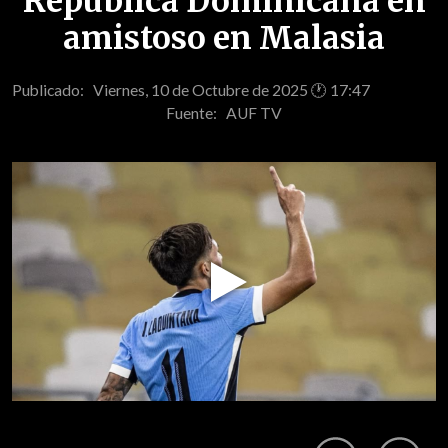
República Dominicana en
amistoso en Malasia
Publicado: Viernes, 10 de Octubre de 2025 🕐 17:47
Fuente:
AUF TV
Play
Video