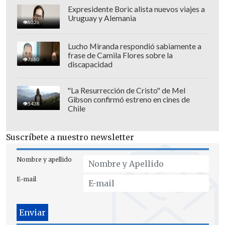
Expresidente Boric alista nuevos viajes a
Uruguay y Alemania
8026
El argentino de 37 años
llegó esta
Lucho Miranda respondió sabiamente a
frase de Camila Flores sobre la
temp
orada
al elenco de Independencia
7680
discapacidad
como su nuevo refuerzo para afrontar
la
Primera B nacional.
"La Resurrección de Cristo" de Mel
Gibson confirmó estreno en cines de
5438
Tras la caída de Unión ante San Luis, en
Chile
la "Noche Canaria", el DT Gonzalo
Villagra afirmó que el jugador no está
Suscríbete a nuestro newsletter
en condiciones de sumar minutos.
Nombre y apellido
Rodrigo Piñeiro a un paso de ser nuevo
E-mail
jugador hispano
Como buena noticia para los hinchas
hispanos, según el medio partidario, el