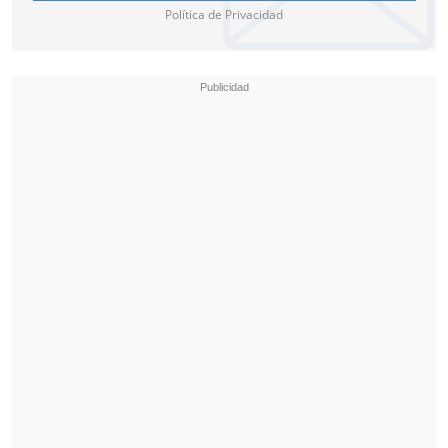
Política de Privacidad
delantero uruguayo
Rodrigo Piñeiro
tiene todo listo para sumarse a Unión
Española como su nuevo fichaje.
El
jugador ya tiene acordado su sueldo y
solo faltan detalles para concretar su
llegada.