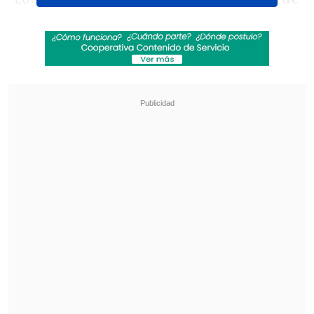
Vecchio, quien no
se presentó a entrenar
este lunes.
Revisa también
Manchester City culminó su gira de
pretemporada con victoria sobre Atlético de
Madrid
Futbolista de Lota Schwager recibió pena en
libertad por fatal conducción en estado de
ebriedad
Siempre fiel al medio antes citado, l
os
abogados del futbolista ya están en
conversaciones para arreglar la salida
del jugador.