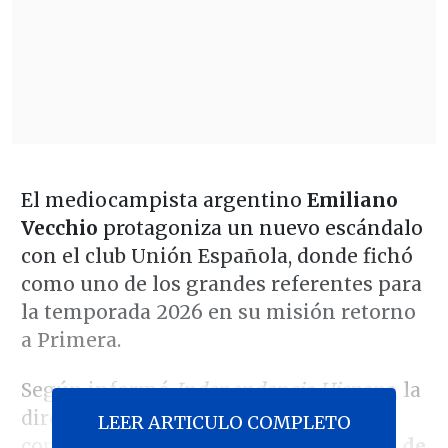
El mediocampista argentino
Emiliano
Vecchio
protagoniza un nuevo escándalo
con el club Unión Española, donde fichó
como uno de los grandes referentes para
la temporada 2026 en su misión retorno
a Primera.
Según informó
Independencia Hispana
, la
directiva del cuadro rojo está
LEER ARTICULO COMPLETO
considerando
la rescisión de contrato de