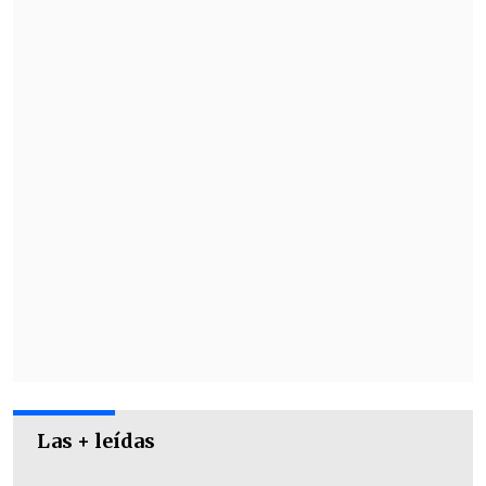
Las causas de esta salida se deben a un
conflicto en la interna entre el jugador y
el gerente
Sabino Aguad
y por la
ausencia del volante en los
entrenamientos de pretemporada del
club.
Las + leídas