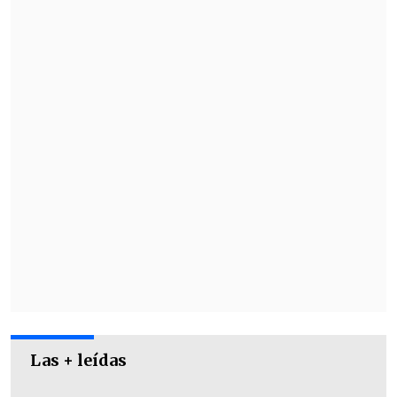
el borde de la cancha.
Las + leídas