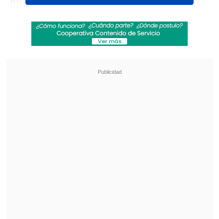
Revisa también
Israel Poblete quedó al margen del choque de
la U con Palestino
Eduard Bello fue anunciado como nuevo
refuerzo en Deportivo Cali
La alianza contempla
la presencia de la
marca en la camiseta oficial de la UC, la
indumentaria de entrenamiento y
espacios del Claro Arena.
Además, presentarán la experiencia
"Tercera Banca", que permitirá a los
hinchas cruzados vivir los partidos desde