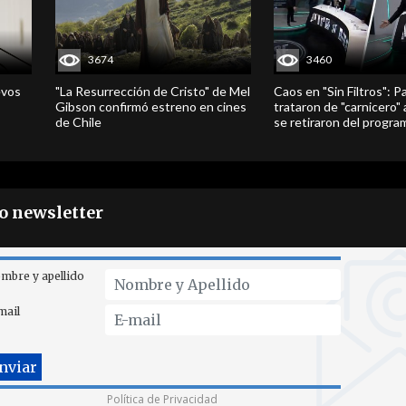
3674
3460
evos
"La Resurrección de Cristo" de Mel
Caos en "Sin Filtros": P
Gibson confirmó estreno en cines
trataron de "carnicero"
de Chile
se retiraron del progra
ro newsletter
mbre y apellido
mail
Política de Privacidad