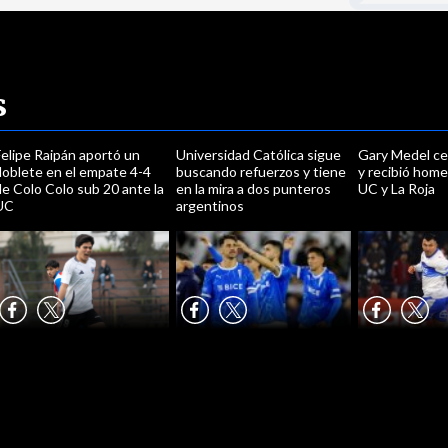
s
elipe Raipán aportó un
Universidad Católica sigue
Gary Medel ce
doblete en el empate 4-4
buscando refuerzos y tiene
y recibió home
e Colo Colo sub 20 ante la
en la mira a dos punteros
UC y La Roja
UC
argentinos