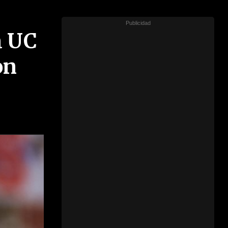
a UC
on