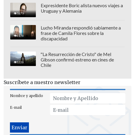
Expresidente Boric alista nuevos viajes a
Uruguay y Alemania
7679
Lucho Miranda respondió sabiamente a
frase de Camila Flores sobre la
6176
discapacidad
"La Resurrección de Cristo" de Mel
Gibson confirmó estreno en cines de
5226
Chile
Suscríbete a nuestro newsletter
Nombre y apellido
En otro punto, la presidenta de Azul Azul
E-mail
aprovechó la instancia para aclarar la
situación financiera de la concesionaria
ante las dudas surgidas por la solicitud