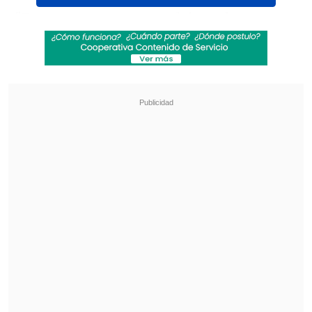
"Fue una semana compleja en lo
extradeportivo.
En lo deportivo, el
plantel, el cuerpo técnico y la gerencia
de Manuel Mayo han tenido claridad.
Hay que mantener todo separado para
que el plantel masculino y femenino
puedan concentrarse y que les vaya
bien", señaló
Pérez en diálogo con
TNT
Sports.
Revisa también
¿Qué partido será transmitido por TV abierta
en la fecha 18 de la Liga de Primera?
Coquimbo Unido quiere estirar su hegemonía
en el clásico ante La Serena