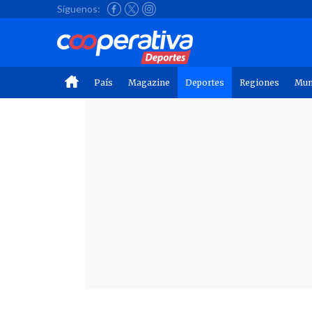
Síguenos:
País
Magazine
Deportes
Regiones
Mu