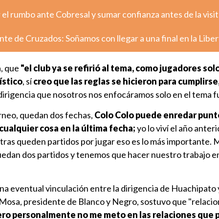
el rumbo ante Cobresal y sumar confianza antes de la visit
nte de Cruzados: Soñamos con llegar a una final en la Libe
, que
"el club ya se refirió al tema, como jugadores sol
ístico
, sí
creo que las reglas se hicieron para cumplirse
dirigencia que nosotros nos enfocáramos solo en el tema fu
orneo, quedan dos fechas,
Colo Colo puede enredar punt
cualquier cosa en la última fecha;
yo lo viví el año anteri
tras queden partidos por jugar eso es lo más importante.
uedan dos partidos y tenemos que hacer nuestro trabajo en
na eventual vinculación entre la dirigencia de Huachipato y
al Mosa, presidente de Blanco y Negro, sostuvo que "relaci
pero personalmente no me meto en las relaciones que