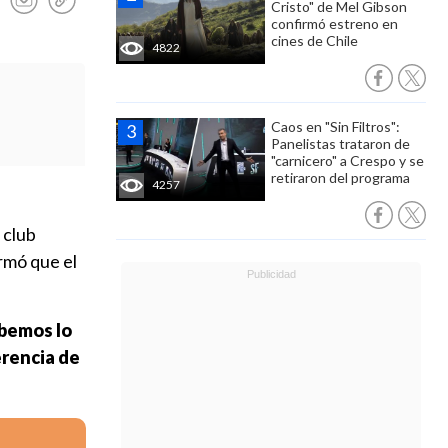
Cristo" de Mel Gibson
confirmó estreno en
cines de Chile
4822
Caos en "Sin Filtros":
Panelistas trataron de
"carnicero" a Crespo y se
retiraron del programa
4257
 club
rmó que el
abemos lo
erencia de