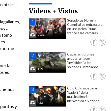
an otras
Videos + Vistos
Senadoras Flores y
Magallanes,
Campillai se enfrascaron
voy a
en una pelea "cuma"
frente a las cámaras
le tomo
2033
 es
erno, me
Capas antidrones
ayudan a hacer
"invisibles" a los
ner la
soldados ucranianos
640
os es
Colo Colo mostró el
os hemos
"Lado B" de la
multitudinaria
bienvenida a Vozinha
422
 puntos y