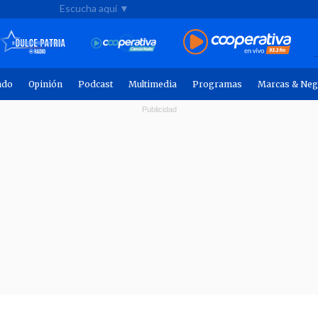
Escucha aquí ▼
ndo
Opinión
Podcast
Multimedia
Programas
Marcas & Neg