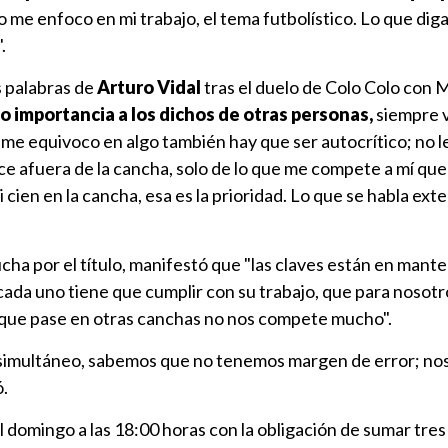
o me enfoco en mi trabajo, el tema futbolístico. Lo que dig
.
s palabras de
Arturo Vidal
tras el duelo de Colo Colo con 
o importancia a los dichos de otras personas,
siempre 
si me equivoco en algo también hay que ser autocrítico; no 
ice afuera de la cancha, solo de lo que me compete a mí que
i cien en la cancha, esa es la prioridad. Lo que se habla ext
ucha por el título, manifestó que "las claves están en mante
, cada uno tiene que cumplir con su trabajo, que para nosotr
o que pase en otras canchas no nos compete mucho".
 simultáneo, sabemos que no tenemos margen de error; n
.
l domingo a las 18:00 horas con la obligación de sumar tres