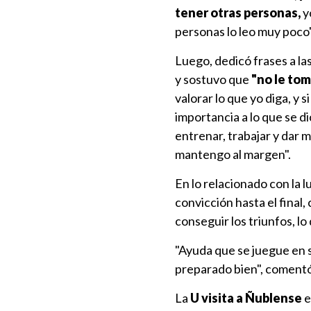
tener otras personas,
y
personas lo leo muy poco"
Luego, dedicó frases a la
y sostuvo que
"no le tom
valorar lo que yo diga, y 
importancia a lo que se d
entrenar, trabajar y dar m
mantengo al margen".
En lo relacionado con la l
convicción hasta el final
conseguir los triunfos, l
"Ayuda que se juegue en
preparado bien", comentó
La
U visita a Ñublense
e