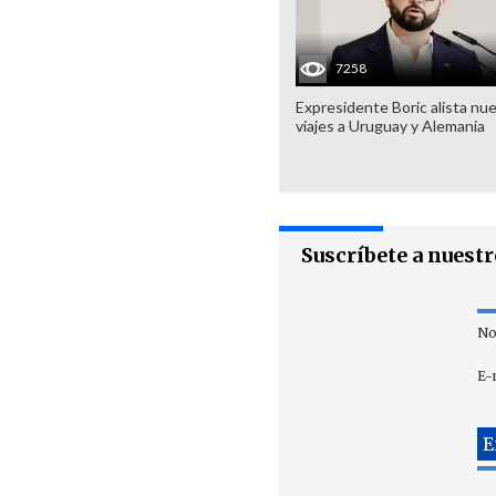
7258
Expresidente Boric alista nu
viajes a Uruguay y Alemania
Suscríbete a nuest
No
E-