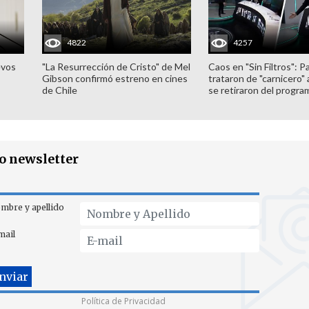
4822
4257
evos
"La Resurrección de Cristo" de Mel
Caos en "Sin Filtros": P
Gibson confirmó estreno en cines
trataron de "carnicero"
de Chile
se retiraron del progra
ro newsletter
mbre y apellido
mail
Política de Privacidad