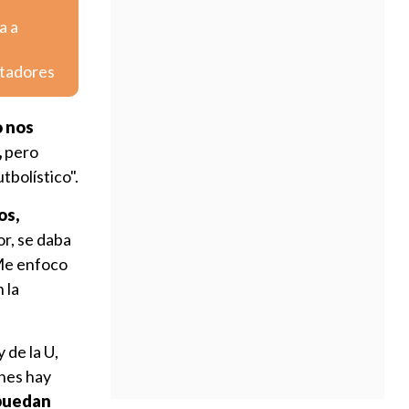
a a
rtadores
o nos
,
pero
tbolístico".
os,
or, se daba
 Me enfoco
 la
 de la U,
ones hay
 puedan