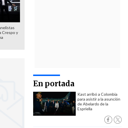
anelistas
 a Crespo y
ma
En portada
Kast arribó a Colombia
para asistir a la asunción
de Abelardo de la
Espriella