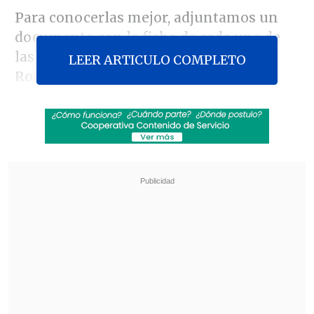
Para conocerlas mejor, adjuntamos un
documento con la ficha de cada una de
las 10 jugadoras del plantel que dirige
LEER ARTICULO COMPLETO
Rodrigo Quintanilla
, así como de los
miembros del cuerpo técnico.
Revisa también
[VIDEO] Balón enviado fuera de la cancha
provocó un choque de tránsito en Uruguay
No pasó inadvertido: Las deficientes
luminarias en el clásico de Coquimbo ante La
Serena
Antes del certamen, que comenzará para
Chile el 26 de septiembre, la escuadra