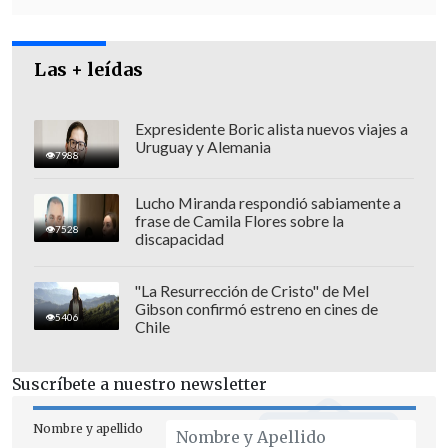
La nómina con su respectivo número es
la siguiente:
Las + leídas
Paulina Makarena Tapia Castro
Francisca Anice Donoso Andalaft
Expresidente Boric alista nuevos viajes a
Alexa Macarena Tapia Garrido
Uruguay y Alemania
7988
Beatriz del Carmen Gaete Salinas
Roberta Valentina Urrea Cifuentes
Lucho Miranda respondió sabiamente a
Catalina Andrea Rosales Soto
frase de Camila Flores sobre la
7528
discapacidad
Francisca Andrea Puertas Figueroa
Fernanda Irene Urrea Cifuentes
"La Resurrección de Cristo" de Mel
Camila Natalia Méndez Yévenes
Gibson confirmó estreno en cines de
5406
Chile
Constanza Isabel Reyes Madrid
Suscríbete a nuestro newsletter
Nombre y apellido